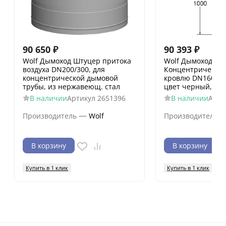
90 650
₽
90 393
₽
Wolf Дымоход Штуцер притока
Wolf Дымоход
воздуха DN200/300, для
Концентрический
концентрической дымовой
кровлю DN160/18
трубы, из нержавеющ. стал
цвет черный, без
В наличии
Артикул
2651396
В наличии
Арти
—
Производитель
Wolf
Производитель
В корзину
В корзину
Купить в 1 клик
Купить в 1 клик