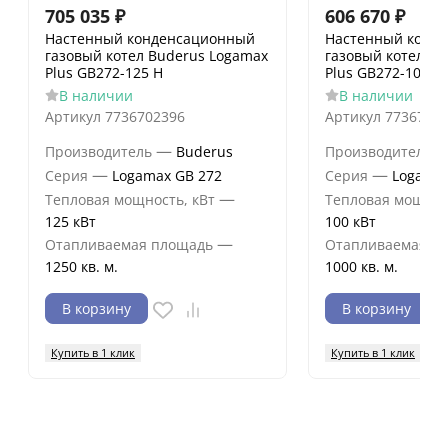
705 035
₽
606 670
₽
Настенный конденсационный
Настенный конд
газовый котел Buderus Logamax
газовый котел B
Plus GB272-125 H
Plus GB272-100 H
В наличии
В наличии
Артикул
7736702396
Артикул
7736702
—
Производитель
Buderus
Производитель
—
—
Серия
Logamax GB 272
Серия
Logamax
—
Тепловая мощность, кВт
Тепловая мощнос
125 кВт
100 кВт
—
Отапливаемая площадь
Отапливаемая п
1250 кв. м.
1000 кв. м.
В корзину
В корзину
Купить в 1 клик
Купить в 1 клик