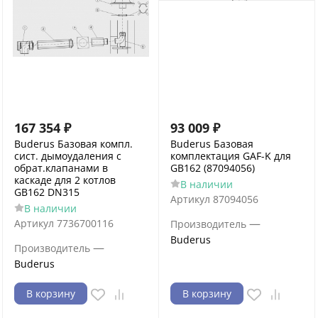
167 354
₽
93 009
₽
Buderus Базовая компл.
Buderus Базовая
сист. дымоудаления c
комплектация GAF-K для
обрат.клапанами в
GB162 (87094056)
каскаде для 2 котлов
В наличии
GB162 DN315
Артикул
87094056
В наличии
—
Артикул
7736700116
Производитель
Buderus
—
Производитель
Buderus
В корзину
В корзину