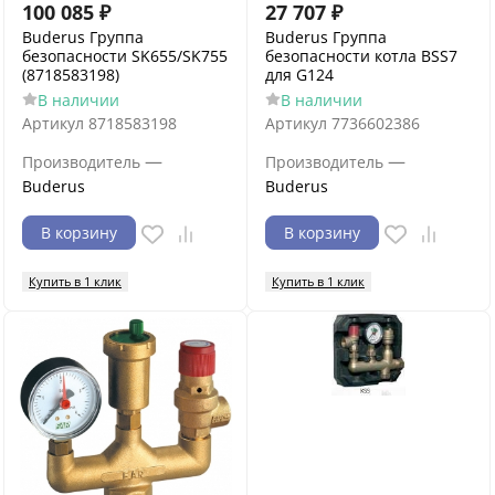
100 085
₽
27 707
₽
Buderus Группа
Buderus Группа
безопасности SK655/SK755
безопасности котла BSS7
(8718583198)
для G124
В наличии
В наличии
Артикул
8718583198
Артикул
7736602386
—
—
Производитель
Производитель
Buderus
Buderus
В корзину
В корзину
Купить в 1 клик
Купить в 1 клик