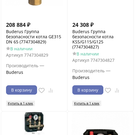
208 884
₽
24 308
₽
Buderus Группа
Buderus Группа
безопасности котла GE315
безопасности котла
DN 65 (7747304829)
KSS/G115/G125
(7747304827)
В наличии
В наличии
Артикул
7747304829
Артикул
7747304827
—
Производитель
—
Производитель
Buderus
Buderus
В корзину
В корзину
Купить в 1 клик
Купить в 1 клик