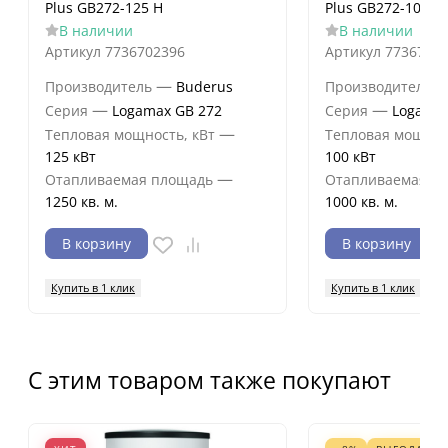
Plus GB272-125 H
Plus GB272-100 H
В наличии
В наличии
Артикул
7736702396
Артикул
7736702
—
Производитель
Buderus
Производитель
—
—
Серия
Logamax GB 272
Серия
Logamax
—
Тепловая мощность, кВт
Тепловая мощнос
125 кВт
100 кВт
—
Отапливаемая площадь
Отапливаемая п
1250 кв. м.
1000 кв. м.
В корзину
В корзину
Купить в 1 клик
Купить в 1 клик
С этим товаром также покупают