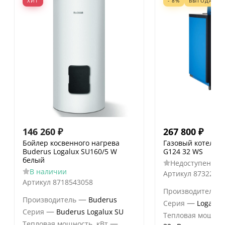
ХИТ
- 8%
ВЫГОДА
23 
146 260
₽
267 800
₽
Бойлер косвенного нагрева
Газовый котел Bu
Buderus Logalux SU160/5 W
G124 32 WS
белый
Недоступен к з
В наличии
Артикул
8732204
Артикул
8718543058
Производитель
—
Производитель
Buderus
—
Серия
Logano 
—
Серия
Buderus Logalux SU
Тепловая мощнос
—
Тепловая мощность, кВт