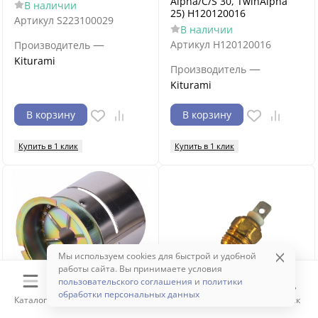
Alpha/C/S 30, TwinAlpha
В наличии
25) H120120016
Артикул
S223100029
В наличии
—
Артикул
H120120016
Производитель
Kiturami
—
Производитель
Kiturami
В корзину
В корзину
Купить в 1 клик
Купить в 1 клик
Мы используем cookies для быстрой и удобной
работы сайта. Вы принимаете условия
пользовательского соглашения
и
политики
обработки персональных данных
Каталог
Корзина
Избранное
Сравнение
Поиск