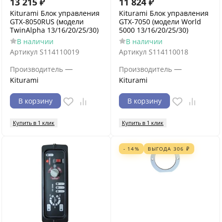
13 215
₽
11 824
₽
Kiturami Блок управления
Kiturami Блок управления
GTX-8050RUS (модели
GTX-7050 (модели World
TwinAlpha 13/16/20/25/30)
5000 13/16/20/25/30)
В наличии
В наличии
Артикул
S114110019
Артикул
S114110018
—
—
Производитель
Производитель
Kiturami
Kiturami
В корзину
В корзину
Купить в 1 клик
Купить в 1 клик
- 14%
ВЫГОДА
306
₽