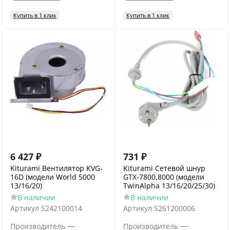
Купить в 1 клик
Купить в 1 клик
6 427
₽
731
₽
Kiturami Вентилятор KVG-
Kiturami Сетевой шнур
16D (модели World 5000
GTX-7800,8000 (модели
13/16/20)
TwinAlpha 13/16/20/25/30)
В наличии
В наличии
Артикул
S242100014
Артикул
S261200006
—
—
Производитель
Производитель