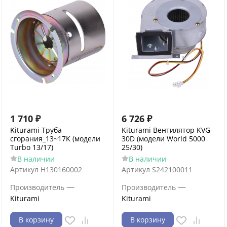
1 710
₽
6 726
₽
Kiturami Труба
Kiturami Вентилятор KVG-
сгорания_13~17K (модели
30D (модели World 5000
Turbo 13/17)
25/30)
В наличии
В наличии
Артикул
H130160002
Артикул
S242100011
—
—
Производитель
Производитель
Kiturami
Kiturami
В корзину
В корзину