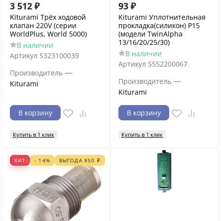
3 512
₽
93
₽
Kiturami Трёх ходовой
Kiturami Уплотнительная
клапан 220V (серии
прокладка(силикон) P15
WorldPlus, World 5000)
(модели TwinAlpha
13/16/20/25/30)
В наличии
В наличии
Артикул
S323100039
Артикул
S552200067
—
Производитель
—
Производитель
Kiturami
Kiturami
В корзину
В корзину
Купить в 1 клик
Купить в 1 клик
ХИТ
- 14%
ВЫГОДА
850
₽