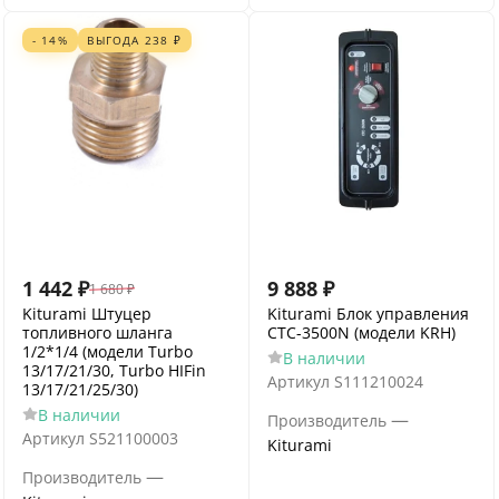
- 14%
ВЫГОДА
238
₽
1 442
₽
9 888
₽
1 680
₽
Kiturami Штуцер
Kiturami Блок управления
топливного шланга
CTC-3500N (модели KRH)
1/2*1/4 (модели Turbo
В наличии
13/17/21/30, Turbo HIFin
Артикул
S111210024
13/17/21/25/30)
В наличии
—
Производитель
Артикул
S521100003
Kiturami
—
Производитель