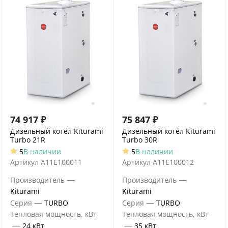
74 917
₽
75 847
₽
Дизельный котёл Kiturami
Дизельный котёл Kiturami
Turbo 21R
Turbo 30R
5
В наличии
5
В наличии
Артикул
A11E100011
Артикул
A11E100012
—
—
Производитель
Производитель
Kiturami
Kiturami
—
—
Серия
TURBO
Серия
TURBO
Тепловая мощность, кВт
Тепловая мощность, кВт
—
—
24 кВт
35 кВт