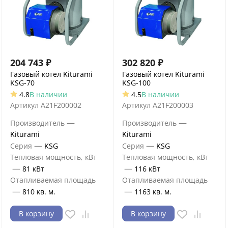
204 743
₽
302 820
₽
Газовый котел Kiturami
Газовый котел Kiturami
KSG-70
KSG-100
4.8
В наличии
4.5
В наличии
Артикул
A21F200002
Артикул
A21F200003
—
—
Производитель
Производитель
Kiturami
Kiturami
—
—
Серия
KSG
Серия
KSG
Тепловая мощность, кВт
Тепловая мощность, кВт
—
—
81 кВт
116 кВт
Отапливаемая площадь
Отапливаемая площадь
—
—
810 кв. м.
1163 кв. м.
В корзину
В корзину