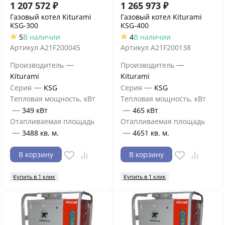
1 207 572
₽
1 265 973
₽
Газовый котел Kiturami
Газовый котел Kiturami
KSG-300
KSG-400
5
В наличии
4
В наличии
Артикул
A21F200045
Артикул
A21F200138
—
—
Производитель
Производитель
Kiturami
Kiturami
—
—
Серия
KSG
Серия
KSG
Тепловая мощность, кВт
Тепловая мощность, кВт
—
—
349 кВт
465 кВт
Отапливаемая площадь
Отапливаемая площадь
—
—
3488 кв. м.
4651 кв. м.
В корзину
В корзину
Купить в 1 клик
Купить в 1 клик