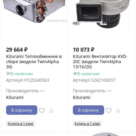
29 664
₽
10 073
₽
Kiturami Теплообменник в
Kiturami Вентилятор KVD-
сборе (модели TwinAlpha
20C (модели TwinAlpha
30)
13/16/20)
В наличии
В наличии
Артикул
H120240363
Артикул
S242100037
—
—
Производитель
Производитель
Kiturami
Kiturami
В корзину
В корзину
Купить в 1 клик
Купить в 1 клик