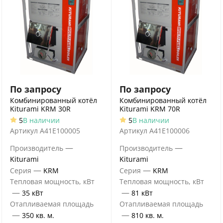
По запросу
По запросу
Комбинированный котёл
Комбинированный котёл
Kiturami KRM 30R
Kiturami KRM 70R
5
В наличии
5
В наличии
Артикул
A41E100005
Артикул
A41E100006
—
—
Производитель
Производитель
Kiturami
Kiturami
—
—
Серия
KRM
Серия
KRM
Тепловая мощность, кВт
Тепловая мощность, кВт
—
—
35 кВт
81 кВт
Отапливаемая площадь
Отапливаемая площадь
—
—
350 кв. м.
810 кв. м.