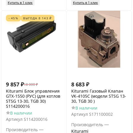
Купить в 1 клик
Купить в 1 клик
- 45%
ВЫГОДА
8 143
₽
9 857
₽
8 683
₽
18 000
₽
Kiturami Блок управления
Kiturami Газовый Клапан
GTX-1550 (РУС) (для котлов
VK-4105C (модели STSG 13-
STSG 13-30, TGB 30)
30, TGB 30 )
S114200016
В наличии
В наличии
Артикул
S171100002
Артикул
S114200016
—
Производитель
—
Производитель
Kiturami