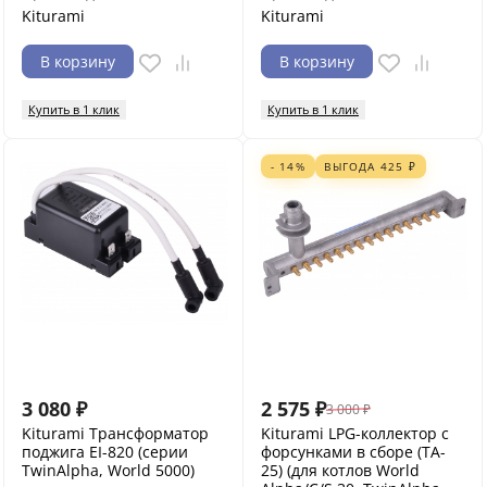
Kiturami
Kiturami
В корзину
В корзину
Купить в 1 клик
Купить в 1 клик
- 14%
ВЫГОДА
425
₽
3 080
₽
2 575
₽
3 000
₽
Kiturami Трансформатор
Kiturami LPG-коллектор с
поджига EI-820 (серии
форсунками в сборе (TA-
TwinAlpha, World 5000)
25) (для котлов World