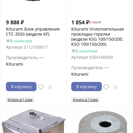
9 888
₽
1 854
₽
2 160
₽
Kiturami Блок управления
Kiturami Уплотнительная
CTC-3550 (модели KF)
прокладка горелки
(модели KSG 100/150/200,
В наличии
KSO 100/150/200)
Артикул
S112100017
В наличии
—
Артикул
S554100009
Производитель
Kiturami
—
Производитель
Kiturami
В корзину
В корзину
Купить в 1 клик
Купить в 1 клик