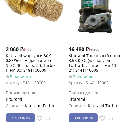
2 060
₽
16 480
₽
2 400
₽
19 200
₽
Kiturami Форсунки 30K
Kiturami Топливный насос
0.85*60 ° H (для котлов
8.5K 0.5G (для котлов
STSO 30, Turbo 30, Turbo
Turbo 13, Turbo HiFin 13-
HiFin 30) S181100009
21) S141110005
В наличии
В наличии
Артикул
S181100009
Артикул
S141110005
—
—
Производитель
Производитель
Kiturami
Kiturami
—
—
Серия
Kiturami Turbo
Серия
Kiturami Turbo
В корзину
В корзину