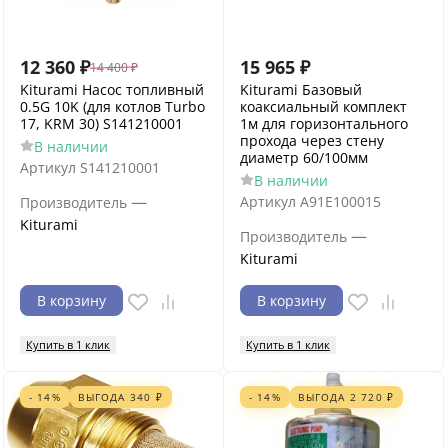
12 360
₽
15 965
₽
14 400
₽
Kiturami Насос топливный
Kiturami Базовый
0.5G 10K (для котлов Turbo
коаксиальный комплект
17, KRM 30) S141210001
1м для горизонтального
прохода через стену
В наличии
диаметр 60/100мм
Артикул
S141210001
В наличии
—
Артикул
A91E100015
Производитель
Kiturami
—
Производитель
Kiturami
В корзину
В корзину
Купить в 1 клик
Купить в 1 клик
- 14%
ВЫГОДА
340
₽
- 14%
ВЫГОДА
2 720
₽