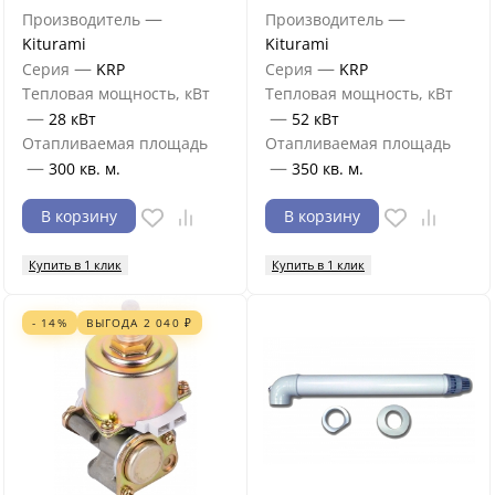
—
—
Производитель
Производитель
Kiturami
Kiturami
—
—
Серия
KRP
Серия
KRP
Тепловая мощность, кВт
Тепловая мощность, кВт
—
—
28 кВт
52 кВт
Отапливаемая площадь
Отапливаемая площадь
—
—
300 кв. м.
350 кв. м.
В корзину
В корзину
Купить в 1 клик
Купить в 1 клик
- 14%
ВЫГОДА
2 040
₽