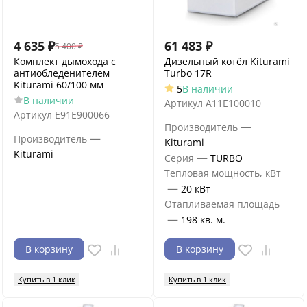
4 635
₽
61 483
₽
5 400
₽
Комплект дымохода с
Дизельный котёл Kiturami
антиобледенителем
Turbo 17R
Kiturami 60/100 мм
5
В наличии
В наличии
Артикул
A11E100010
Артикул
E91E900066
—
Производитель
—
Производитель
Kiturami
Kiturami
—
Серия
TURBO
Тепловая мощность, кВт
—
20 кВт
Отапливаемая площадь
—
198 кв. м.
В корзину
В корзину
Купить в 1 клик
Купить в 1 клик