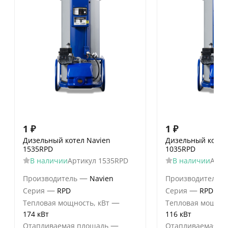
1
₽
1
₽
Дизельный котел Navien
Дизельный котел
1535RPD
1035RPD
В наличии
Артикул
1535RPD
В наличии
Арти
—
Производитель
Navien
Производитель
—
—
Серия
RPD
Серия
RPD
—
Тепловая мощность, кВт
Тепловая мощнос
174 кВт
116 кВт
—
Отапливаемая площадь
Отапливаемая п