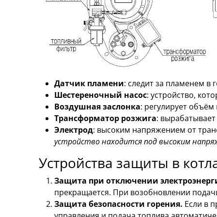
Датчик пламени
: следит за пламенем в 
Шестереночный насос
: устройство, кот
Воздушная заслонка
: регулирует объём
Трансформатор розжига
: вырабатывает
Электрод
: высоким напряжением от тра
устройство находится под высоким напря
Устройства защиты в котла
Защита при отключении электроэнерг
прекращается. При возобновлении подачи
Защита безопасности горения.
Если в 
управления и подача топлива автоматиче