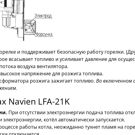
горелке и поддерживает безопасную работу горелки. (Дру
орое всасывает топливо и усиливает давление для осуще
 потока воздуха вентилятора.
 высокое напряжение для розжига топлива.
нсформатора розжига зажигает топливо.
Во включенном с
жением.
х Navien LFA-21K
ии.
При отсутствии электроэнергии подача топлива отк
 электроэнергии, котёл автоматически запускается.
процессе работы котла, неожиданно тухнет пламя на гор
ски отключается.