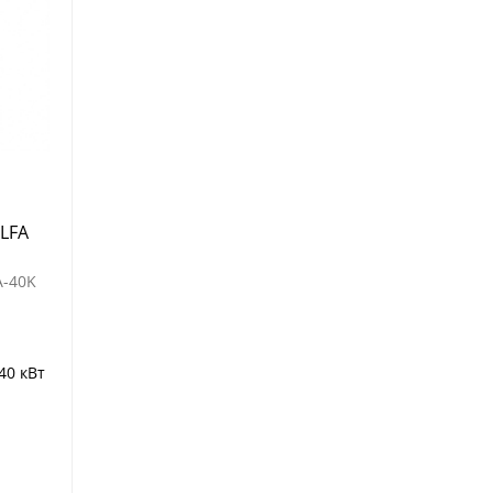
 LFA
A-40K
40 кВт