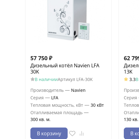
57 750
₽
62 79
Дизельный котёл Navien LFA
Дизел
30K
13K
В наличии
Артикул
LFA-30K
3.3
В
—
Производитель
Navien
Произ
—
Серия
LFA
Серия
—
Тепловая мощность, кВт
30 кВт
Теплов
—
Отапливаемая площадь
Отапл
300 кв. м.
130 кв.
В корзину
В к