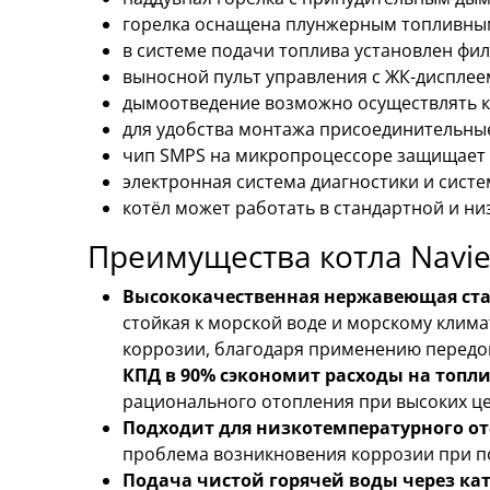
горелка оснащена плунжерным топливны
в системе подачи топлива установлен фил
выносной пульт управления с ЖК-дисплее
дымоотведение возможно осуществлять ка
для удобства монтажа присоединительные
чип SMPS на микропроцессоре защищает ко
электронная система диагностики и систе
котёл может работать в стандартной и н
Преимущества котла Navie
Высококачественная нержавеющая ста
стойкая к морской воде и морскому клим
коррозии, благодаря применению передо
КПД в 90% сэкономит расходы на топл
рационального отопления при высоких це
Подходит для низкотемпературного от
проблема возникновения коррозии при п
Подача чистой горячей воды через к