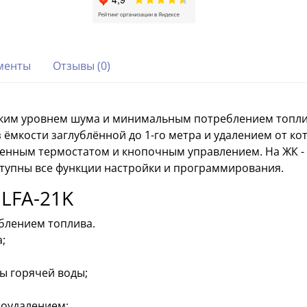
менты
Отзывы (0)
низким уровнем шума и минимальным потреблением топ
кости заглублённой до 1-го метра и удалением от котл
оенным термостатом и кнопочным управлением. На ЖК -
ступны все функции настройки и программирования.
 LFA-21K
блением топлива.
;
ы горячей воды;
моудалением;