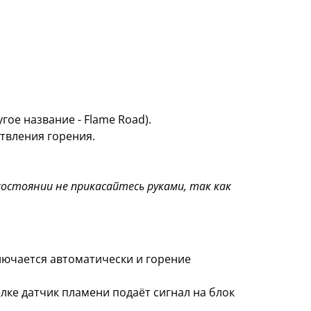
гое название - Flame Road).
ствления горения.
остоянии не прикасайтесь руками, так как
лючается автоматически и горение
елке датчик пламени подаёт сигнал на блок