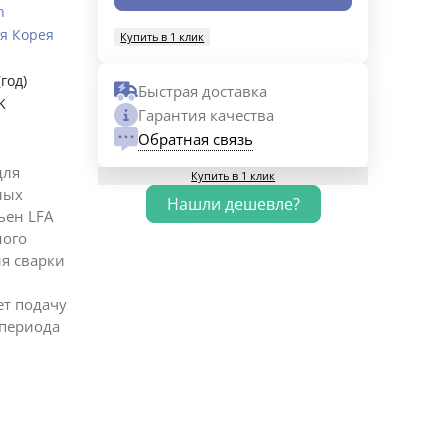
n
я Корея
Купить в 1 клик
(год)
Быстрая доставка
K
Гарантия качества
Обратная связь
для
Купить в 1 клик
лых
ьен LFA
ного
я сварки
ет подачу
 периода