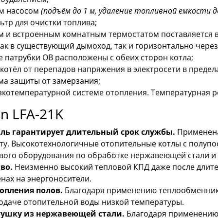
м насосом
(подъём до 1 м, удаление топливной емкости до
ьтр для очистки топлива;
м и встроенным комнатным термостатом поставляется в
к в существующий дымоход, так и горизонтально через
 патрубки ОВ расположены с обеих сторон котла;
тёл от перепадов напряжения в электросети в пределах
ма защиты от замерзания;
изкотемпературной системе отопления. Температурная р
n LFA-21K
ль гарантирует длительный срок службы.
Применена
ату. Высокотехнологичные отопительные котлы с полуп
вого оборудования по обработке нержавеющей стали и 
иво.
Неизменно высокий тепловой КПД даже после длител
нах на энергоносители.
опления полов.
Благодаря применению теплообменник
одаче отопительной воды низкой температуры.
атушку из нержавеющей стали.
Благодаря применению