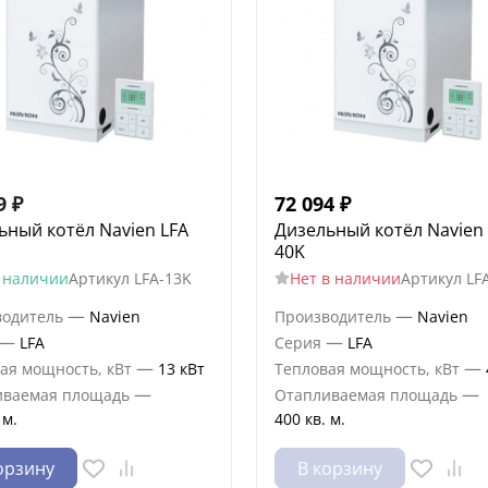
9
₽
72 094
₽
ьный котёл Navien LFA
Дизельный котёл Navien
40K
 наличии
Артикул
LFA-13K
Нет в наличии
Артикул
LF
—
—
водитель
Navien
Производитель
Navien
—
—
LFA
Серия
LFA
—
—
ая мощность, кВт
13 кВт
Тепловая мощность, кВт
—
—
иваемая площадь
Отапливаемая площадь
 м.
400 кв. м.
орзину
В корзину