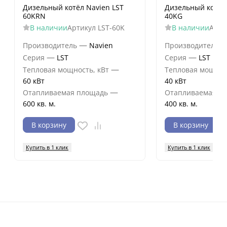
Дизельный котёл Navien LST
Дизельный котёл 
60KRN
40KG
В наличии
Артикул
LST-60K
В наличии
Арти
—
Производитель
Navien
Производитель
—
—
Серия
LST
Серия
LST
—
Тепловая мощность, кВт
Тепловая мощнос
60 кВт
40 кВт
—
Отапливаемая площадь
Отапливаемая п
600 кв. м.
400 кв. м.
В корзину
В корзину
Купить в 1 клик
Купить в 1 клик