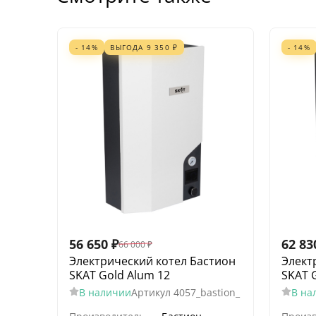
- 14%
ВЫГОДА
9 350
₽
- 14%
56 650
₽
62 83
66 000
₽
Электрический котел Бастион
Элект
SKAT Gold Alum 12
SKAT 
В наличии
Артикул
4057_bastion_
В на