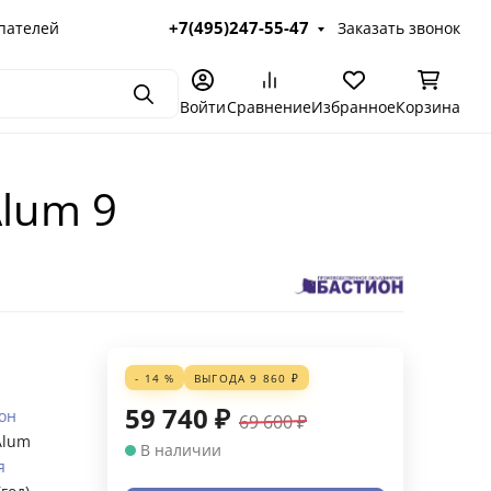
+7(495)247-55-47
пателей
Заказать звонок
Поиск
Войти
Сравнение
Избранное
Корзина
Alum 9
- 14 %
ВЫГОДА
9 860
₽
59 740
₽
он
69 600
₽
Alum
В наличии
я