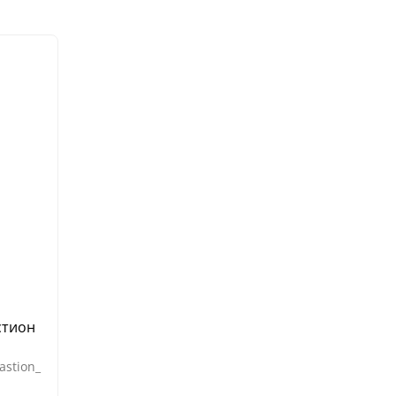
стион
astion_