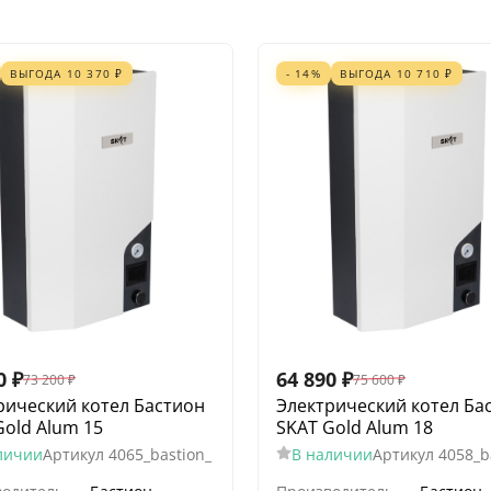
ВЫГОДА
10 370
₽
- 14%
ВЫГОДА
10 710
₽
0
₽
64 890
₽
73 200
₽
75 600
₽
рический котел Бастион
Электрический котел Ба
Gold Alum 15
SKAT Gold Alum 18
личии
Артикул
4065_bastion_
В наличии
Артикул
4058_b