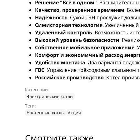
Решение "Всё в одном"
. Расширительный
Качество, проверенное временем
. Бол
Надёжность
. Сухой ТЭН прослужит дольш
Симисторная технология
. Увеличенный
Удаленный контроль
. Возможность инт
Высокий уровень безопасности
. Реали
Собственное мобильное приложение
.
Комфорт и экономичный расход энер
Удобство монтажа
. Два варианта подклю
ГВС
. Управление трёхходовым клапаном т
Российское производство
. Котёл произ
Категории:
Электрические котлы
Теги:
Настенные котлы
Акция
Смотрите также