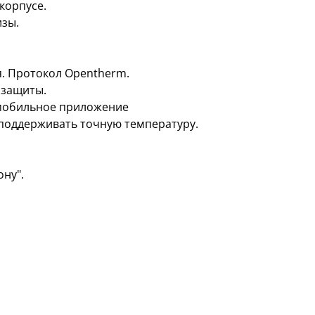
корпусе.
изы.
я. Протокол Opentherm.
 защиты.
 мобильное приложение
 поддерживать точную температуру.
ону".