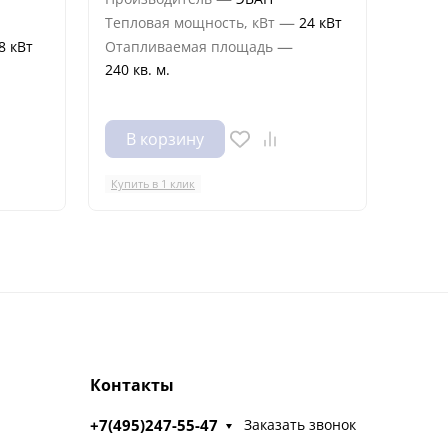
—
Тепловая мощность, кВт
24 кВт
Тепло
—
8 кВт
Отапливаемая площадь
Отапл
240 кв. м.
280 кв
В корзину
В 
Купить в 1 клик
Купить
Контакты
+7(495)247-55-47
Заказать звонок