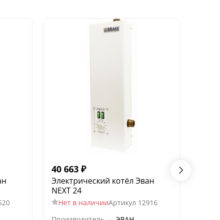
40 663
₽
42 1
ан
Электрический котёл Эван
Элек
NEXT 24
NEXT
520
Нет в наличии
Артикул
12916
Нет
—
Производитель
ЭВАН
Произ