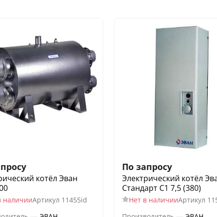
апросу
По запросу
рический котёл Эван
Электрический котёл Эв
00
Стандарт С1 7,5 (380)
в наличии
Артикул
11455id
Нет в наличии
Артикул
11
—
—
водитель
ЭВАН
Производитель
ЭВАН