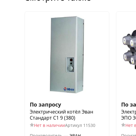
По запросу
По з
Электрический котёл Эван
Элект
Стандарт С1 9 (380)
ЭПО 3
Нет в наличии
Артикул
11530
Нет 
—
Производитель
ЭВАН
Произ