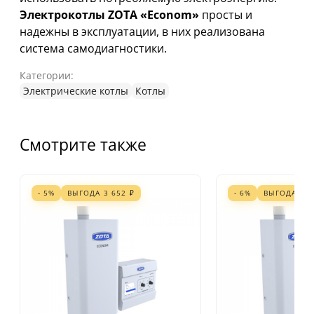
Электрокотлы ZOTA «Econom»
просты и
надежны в эксплуатации, в них реализована
система самодиагностики.
Категории:
Электрические котлы
Котлы
Смотрите также
- 5%
ВЫГОДА
3 652
₽
- 6%
ВЫГОДА
3 2