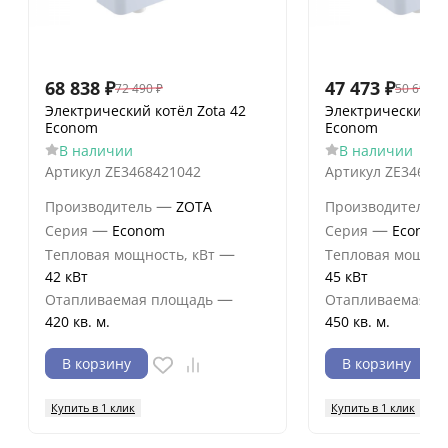
68 838
₽
47 473
₽
72 490
₽
50 699
₽
Электрический котёл Zota 42
Электрический ко
Econom
Econom
В наличии
В наличии
Артикул
ZE3468421042
Артикул
ZE34684
—
Производитель
ZOTA
Производитель
—
—
Серия
Econom
Серия
Econom
—
Тепловая мощность, кВт
Тепловая мощнос
42 кВт
45 кВт
—
Отапливаемая площадь
Отапливаемая п
420 кв. м.
450 кв. м.
В корзину
В корзину
Купить в 1 клик
Купить в 1 клик