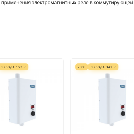
т применения электромагнитных реле в коммутирующей 
ВЫГОДА
152
₽
- 2%
ВЫГОДА
343
₽