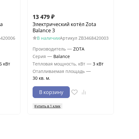
13 479
₽
ta
Электрический котёл Zota
Balance 3
8420006
В наличии
Артикул
ZB3468420003
—
Производитель
ZOTA
—
Серия
Balance
—
6 кВт
Тепловая мощность, кВт
3 кВт
—
Отапливаемая площадь
30 кв. м.
В корзину
Купить в 1 клик