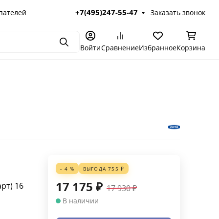
+7(495)247-55-47
пателей
Заказать звонок
Поиск
Войти
Сравнение
Избранное
Корзина
- 4 %
ВЫГОДА
755
₽
17 175
₽
арт)
16
17 930
₽
В наличии