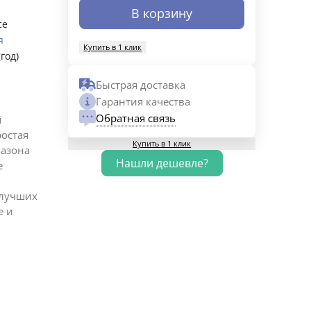
В корзину
ce
я
Купить в 1 клик
(год)
Быстрая доставка
Гарантия качества
Обратная связь
й
ростая
Купить в 1 клик
пазона
е
 лучших
е и