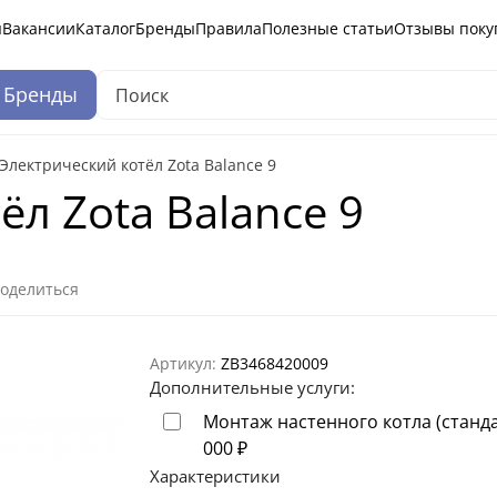
ы
Вакансии
Каталог
Бренды
Правила
Полезные статьи
Отзывы поку
Бренды
Электрический котёл Zota Balance 9
ёл Zota Balance 9
оделиться
Артикул:
ZB3468420009
Дополнительные услуги:
Монтаж настенного котла (станд
000
₽
Характеристики