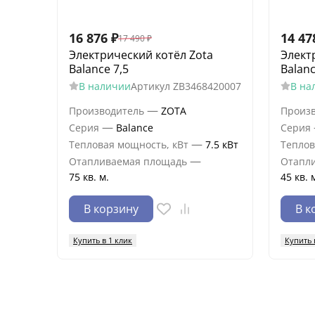
16 876
₽
14 47
17 490
₽
Электрический котёл Zota
Элект
Balance 7,5
Balanc
В наличии
Артикул
ZB3468420007
В на
—
Производитель
ZOTA
Произ
—
Серия
Balance
Серия
—
Тепловая мощность, кВт
7.5 кВт
Теплов
—
Отапливаемая площадь
Отапл
75 кв. м.
45 кв. 
В корзину
В к
Купить в 1 клик
Купить 