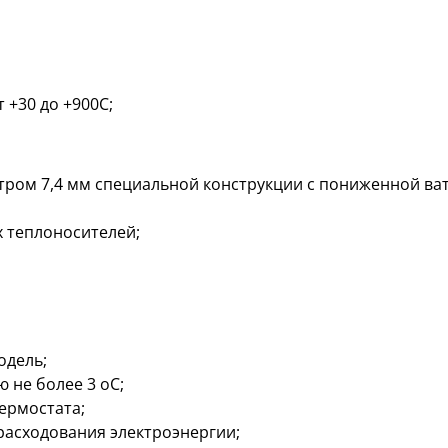
 +30 до +900С;
тром 7,4 мм специальной конструкции с пониженной ва
 теплоносителей;
одель;
 не более 3 oC;
ермостата;
расходования электроэнергии;