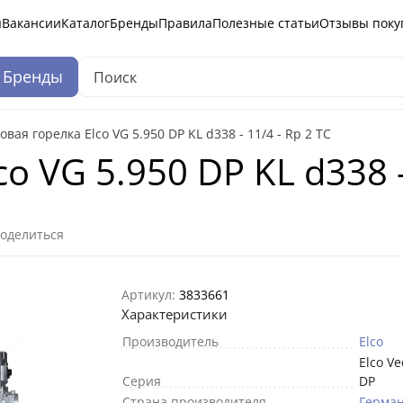
ы
Вакансии
Каталог
Бренды
Правила
Полезные статьи
Отзывы поку
Бренды
овая горелка Elco VG 5.950 DP KL d338 - 11/4 - Rp 2 TC
o VG 5.950 DP KL d338 -
оделиться
Артикул:
3833661
Характеристики
Производитель
Elco
Elco V
Серия
DP
Страна производителя
Герма