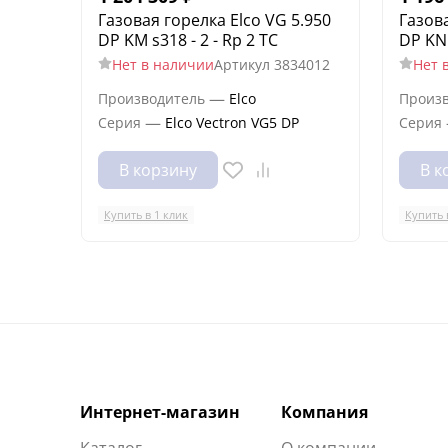
Газовая горелка Elco VG 5.950
Газова
DP KM s318 - 2 - Rp 2 TC
DP KN 
Нет в наличии
Артикул
3834012
Нет 
—
Производитель
Elco
Произ
—
Серия
Elco Vectron VG5 DP
Серия
В корзину
В к
Купить в 1 клик
Купить 
Интернет-магазин
Компания
Каталог
О компании