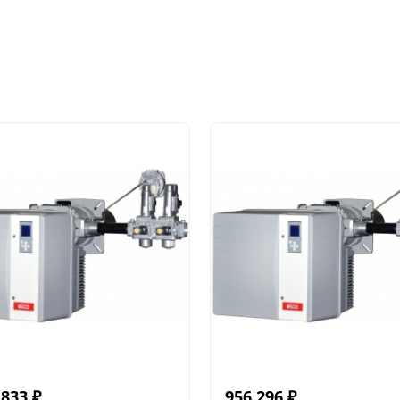
 833
₽
956 296
₽