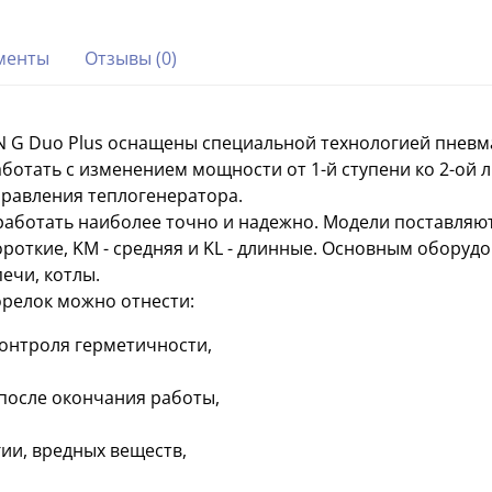
менты
Отзывы (0)
 G Duo Plus оснащены специальной технологией пневм
 работать с изменением мощности от 1-й ступени ко 2-ой
управления теплогенератора.
работать наиболее точно и надежно. Модели поставляют
роткие, KM - средняя и KL - длинные. Основным оборуд
ечи, котлы.
орелок можно отнести:
контроля герметичности,
после окончания работы,
и, вредных веществ,