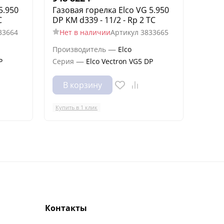
5.950
Газовая горелка Elco VG 5.950
Газов
C
DP KM d339 - 11/2 - Rp 2 TC
DP KN
33664
Нет в наличии
Артикул
3833665
Нет
—
Производитель
Elco
Произ
—
P
Серия
Elco Vectron VG5 DP
Сери
В корзину
В 
Купить в 1 клик
Купить
Контакты