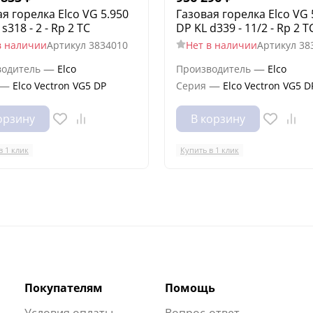
я горелка Elco VG 5.950
Газовая горелка Elco VG 
s318 - 2 - Rp 2 TC
DP KL d339 - 11/2 - Rp 2 T
в наличии
Артикул
3834010
Нет в наличии
Артикул
38
—
—
водитель
Elco
Производитель
Elco
—
—
Elco Vectron VG5 DP
Серия
Elco Vectron VG5 D
орзину
В корзину
в 1 клик
Купить в 1 клик
Покупателям
Помощь
Условия оплаты
Вопрос-ответ