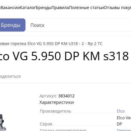
ы
Вакансии
Каталог
Бренды
Правила
Полезные статьи
Отзывы поку
Бренды
овая горелка Elco VG 5.950 DP KM s318 - 2 - Rp 2 TC
o VG 5.950 DP KM s318 -
оделиться
Артикул:
3834012
Характеристики
Производитель
Elco
Elco V
Серия
DP
Страна производителя
Герма