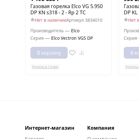
Газовая горелка Elco VG 5.950
Газова
DP KN s318 - 2 - Rp 2 TC
DP KL 
Нет в наличии
Артикул
3834010
Нет 
—
Производитель
Elco
Произ
—
Серия
Elco Vectron VG5 DP
Серия
В корзину
В к
Купить в 1 клик
Купить 
Интернет-магазин
Компания
Каталог
О компании