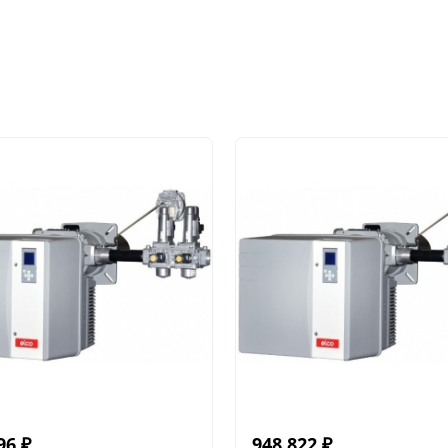
96
₽
948 822
₽