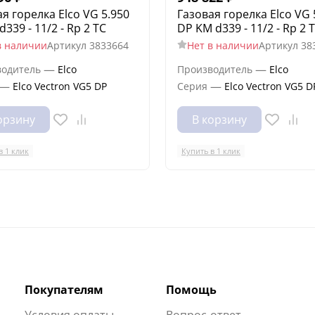
я горелка Elco VG 5.950
Газовая горелка Elco VG 
d339 - 11/2 - Rp 2 TC
DP KM d339 - 11/2 - Rp 2 
в наличии
Артикул
3833664
Нет в наличии
Артикул
38
—
—
водитель
Elco
Производитель
Elco
—
—
Elco Vectron VG5 DP
Серия
Elco Vectron VG5 D
орзину
В корзину
в 1 клик
Купить в 1 клик
Покупателям
Помощь
Условия оплаты
Вопрос-ответ