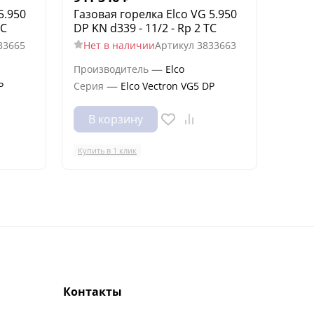
5.950
Газовая горелка Elco VG 5.950
Газов
TC
DP KN d339 - 11/2 - Rp 2 TC
DP KL
33665
Нет в наличии
Артикул
3833663
Нет
—
Производитель
Elco
Произ
—
P
Серия
Elco Vectron VG5 DP
Сери
В корзину
В 
Купить в 1 клик
Купить
Контакты