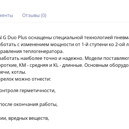
менты
Отзывы (0)
 G Duo Plus оснащены специальной технологией пневм
 работать с изменением мощности от 1-й ступени ко 2-ой
управления теплогенератора.
работать наиболее точно и надежно. Модели поставляют
роткие, KM - средняя и KL - длинные. Основным оборуд
ечи, котлы.
орелок можно отнести:
контроля герметичности,
после окончания работы,
и, вредных веществ,