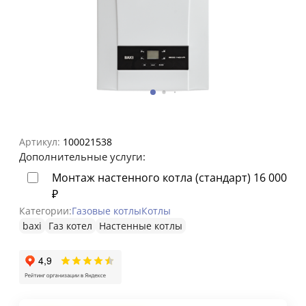
температурой
теплоносителя
85
градусов.
Простое,
интуитивно
понятное
электронное
управление
и
Артикул:
100021538
позволяют
Дополнительные услуги:
четко
Монтаж настенного котла (стандарт)
16 000
регулировать
₽
работу
агрегата.
Категории:
Газовые котлы
Котлы
baxi
Газ котел
Настенные котлы
Перед
покупкой
важно
знать
такие
технические