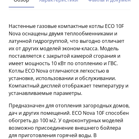
-
3/4
дюймов
Настенные газовые компактные котлы ECO 10F
Выход
Nova оснащены двумя теплообменниками и
под
латунной гидрогруппой, что выгодно отличает
ГВС
-
их от других моделей эконом-класса. Модель
1/2
поставляется с закрытой камерой сгорания и
дюймов
имеет мощность 10 кВт по отоплению и ГВС.
Выход
Котлы ECO Nova отличаются легкостью в
под
установке, использовании и обслуживании.
газ
Компактный дисплей отображает температуру и
-
устанавливаемые параметры.
3/4
дюймов
Предназначен для отопления загородных домов,
Габаритные
дач и других помещений. ECO Nova 10F способен
размеры
обогреть до 100 м2. У одноконтурных моделей
котла
возможно присоединение внешнего бойлера
ECO
для приготовления горячей воды. В
Nova