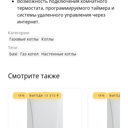
Возможность подключения комнатного
термостата, программируемого таймера и
системы удаленного управления через
интернет.
Категории:
Газовые котлы
Котлы
Теги:
baxi
Газ котел
Настенные котлы
Смотрите также
- 18%
ВЫГОДА
13 372
₽
- 18%
ВЫГОДА
1