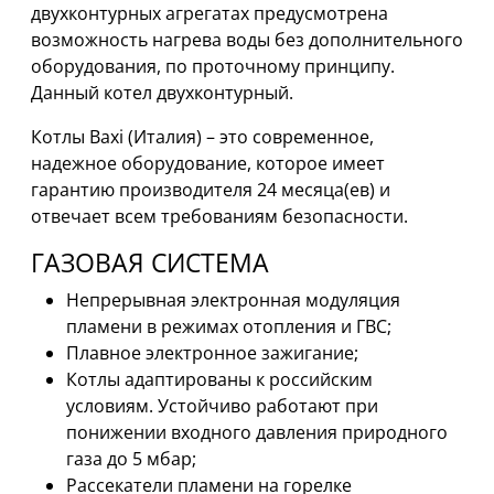
двухконтурных агрегатах предусмотрена
10F:
0х0х0
возможность нагрева воды без дополнительного
мм
оборудования, по проточному принципу.
при
Данный котел двухконтурный.
весе
29
Котлы Baxi (Италия) – это современное,
кг
надежное оборудование, которое имеет
гарантию производителя 24 месяца(ев) и
отвечает всем требованиям безопасности.
ГАЗОВАЯ СИСТЕМА
Непрерывная электронная модуляция
пламени в режимах отопления и ГВС;
Плавное электронное зажигание;
Котлы адаптированы к российским
условиям. Устойчиво работают при
понижении входного давления природного
газа до 5 мбар;
Рассекатели пламени на горелке