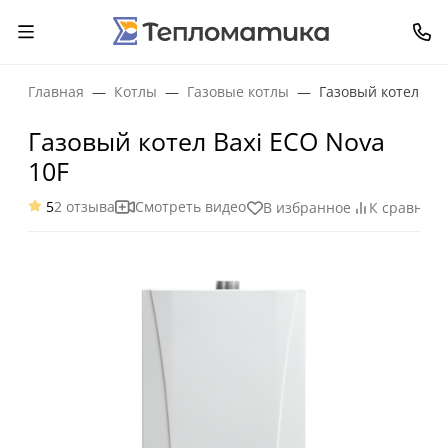
Применение
котла
Baxi
Главная
Котлы
Газовые котлы
Газовый котел Bax
ECO
Газовый котел Baxi ECO Nova
Nova
10F
10F
5
2 отзыва
Смотреть видео
В избранное
К сравнен
Котел
может
использоваться
в
качестве
теплогенератора
в
различных
системах
отопления
с