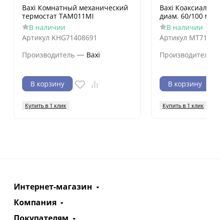
Baxi Комнатный механический
Baxi Коаксиальн
термостат TAM011MI
диам. 60/100 мм,
В наличии
В наличии
Артикул
KHG71408691
Артикул
MT71410
—
Производитель
Baxi
Производитель
В корзину
В корзину
Купить в 1 клик
Купить в 1 клик
Интернет-магазин
Компания
Покупателям