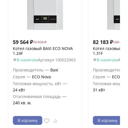
59 564
₽
82 183
₽
72 936
₽
100 632
Котел газовый BAXI ECO NOVA
Котел газовый B
1.24F
1.31F
В наличии
Артикул
100022963
В наличии
Арти
—
Производитель
Baxi
Производитель
—
—
Серия
ECO Nova
Серия
ECO No
—
Тепловая мощность, кВт
Тепловая мощнос
24 кВт
31 кВт
—
Отапливаемая площадь
240 кв. м.
В корзину
В корзину