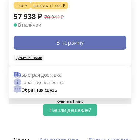
характеристики
- 18 %
ВЫГОДА
13 006
₽
как:
57 938
₽
70 944
₽
Напряжение
В наличии
-
однофазное
В корзину
Расход
газа
-
Купить в 1 клик
1,32
м3/
Быстрая доставка
ч
Гарантия качества
Диаметр
Обратная связь
дымохода
-
Купить в 1 клик
0
60/100
мм
Выход
под
Обзор
Характеристики
Файлы и документы
отопление