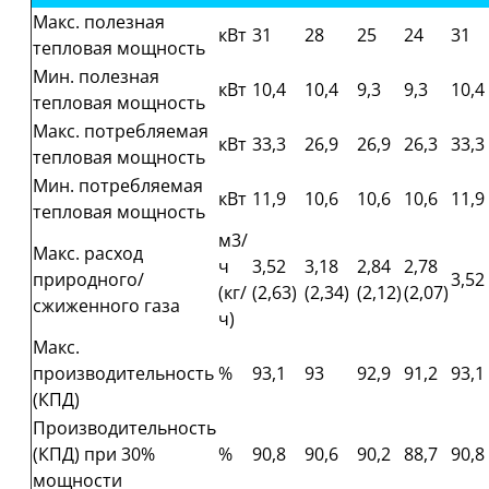
Макс. полезная
кВт
31
28
25
24
31
тепловая мощность
Мин. полезная
кВт
10,4
10,4
9,3
9,3
10,4
тепловая мощность
Макс. потребляемая
кВт
33,3
26,9
26,9
26,3
33,3
тепловая мощность
Мин. потребляемая
кВт
11,9
10,6
10,6
10,6
11,9
тепловая мощность
м3/
Макс. расход
ч
3,52
3,18
2,84
2,78
природного/
3,52 
(кг/
(2,63)
(2,34)
(2,12)
(2,07)
сжиженного газа
ч)
Макс.
производительность
%
93,1
93
92,9
91,2
93,1
(КПД)
Производительность
(КПД) при 30%
%
90,8
90,6
90,2
88,7
90,8
мощности