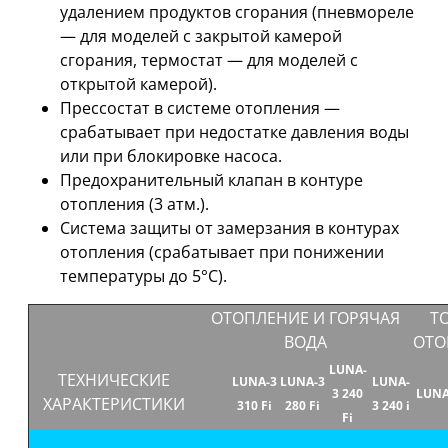
удалением продуктов сгорания (пневмореле
— для моделей с закрытой камерой
сгорания, термостат — для моделей с
открытой камерой).
Прессостат в системе отопления —
срабатывает при недостатке давления воды
или при блокировке насоса.
Предохранительный клапан в контуре
отопления (3 атм.).
Система защиты от замерзания в контурах
отопления (срабатывает при понижении
температуры до 5°С).
ОТОПЛЕНИЕ И ГОРЯЧАЯ
Т
ВОДА
ОТО
LUNA-
ТЕХНИЧЕСКИЕ
LUNA-3
LUNA-3
LUNA-
3 240
LUNA-
ХАРАКТЕРИСТИКИ
310 Fi
280 Fi
3 240 i
Fi