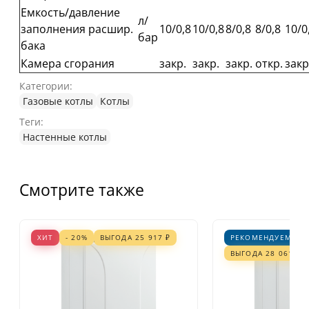
Емкость/давление
л/
заполнения расшир.
10/0,8
10/0,8
8/0,8
8/0,8
10/0
бар
бака
Камера сгорания
закр.
закр.
закр.
откр.
закр
Категории:
Газовые котлы
Котлы
Теги:
Настенные котлы
Смотрите также
ХИТ
- 20%
ВЫГОДА
25 917
₽
РЕКОМЕНДУЕМ
-
ВЫГОДА
28 061
₽