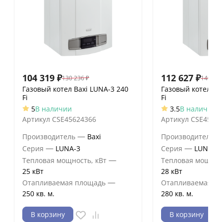
104 319
₽
112 627
₽
130 236
₽
140 68
Газовый котел Baxi LUNA-3 240
Газовый котел Ba
Fi
Fi
5
В наличии
3.5
В наличии
Артикул
CSE45624366
Артикул
CSE4562
—
Производитель
Baxi
Производитель
—
—
Серия
LUNA-3
Серия
LUNA-3
—
Тепловая мощность, кВт
Тепловая мощнос
25 кВт
28 кВт
—
Отапливаемая площадь
Отапливаемая п
250 кв. м.
280 кв. м.
В корзину
В корзину