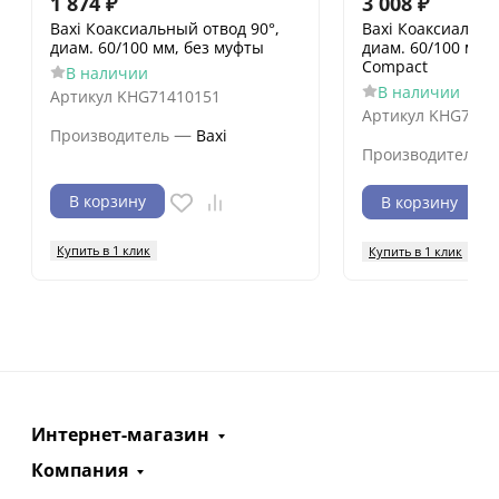
1 874
₽
3 008
₽
Baxi Коаксиальный отвод 90°,
Baxi Коаксиальны
диам. 60/100 мм, без муфты
диам. 60/100 мм,
Compact
В наличии
В наличии
Артикул
KHG71410151
Артикул
KHG7141
—
Производитель
Baxi
Производитель
В корзину
В корзину
Купить в 1 клик
Купить в 1 клик
Интернет-магазин
Компания