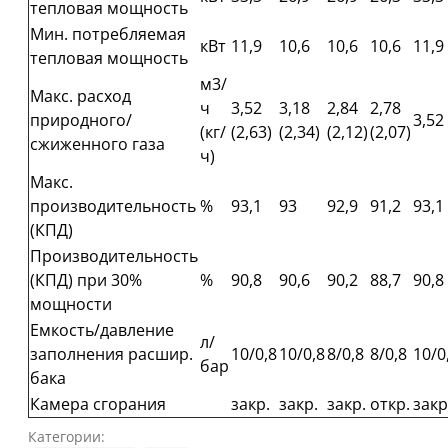
тепловая мощность
Мин. потребляемая
кВт
11,9
10,6
10,6
10,6
11,9
тепловая мощность
м3/
Макс. расход
ч
3,52
3,18
2,84
2,78
природного/
3,52 
(кг/
(2,63)
(2,34)
(2,12)
(2,07)
сжиженного газа
ч)
Макс.
производительность
%
93,1
93
92,9
91,2
93,1
(КПД)
Производительность
(КПД) при 30%
%
90,8
90,6
90,2
88,7
90,8
мощности
Емкость/давление
л/
заполнения расшир.
10/0,8
10/0,8
8/0,8
8/0,8
10/0
бар
бака
Камера сгорания
закр.
закр.
закр.
откр.
закр
Категории: