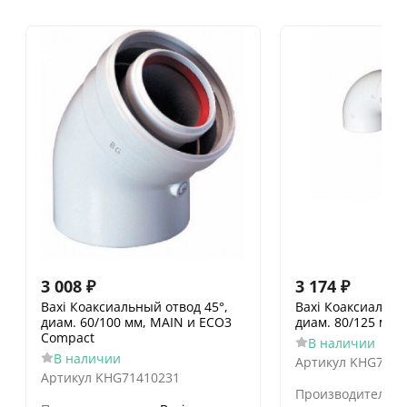
3 008
₽
3 174
₽
Baxi Коаксиальный отвод 45°,
Baxi Коаксиальны
диам. 60/100 мм, MAIN и ECO3
диам. 80/125 мм
Compact
В наличии
В наличии
Артикул
KHG7141
Артикул
KHG71410231
Производитель