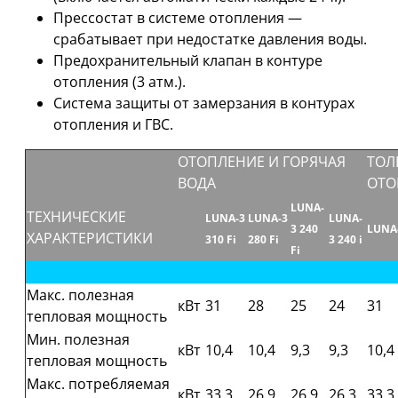
Прессостат в системе отопления —
срабатывает при недостатке давления воды.
Предохранительный клапан в контуре
отопления (3 атм.).
Система защиты от замерзания в контурах
отопления и ГВС.
ОТОПЛЕНИЕ И ГОРЯЧАЯ
ТОЛ
ВОДА
ОТО
LUNA-
ТЕХНИЧЕСКИЕ
LUNA-3
LUNA-3
LUNA-
3 240
LUNA-
ХАРАКТЕРИСТИКИ
310 Fi
280 Fi
3 240 i
Fi
Макс. полезная
кВт
31
28
25
24
31
тепловая мощность
Мин. полезная
кВт
10,4
10,4
9,3
9,3
10,4
тепловая мощность
Макс. потребляемая
кВт
33,3
26,9
26,9
26,3
33,3