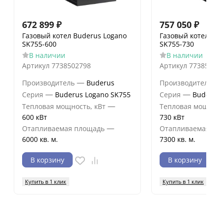
672 899
₽
757 050
₽
Газовый котел Buderus Logano
Газовый котел Bu
SK755-600
SK755-730
В наличии
В наличии
Артикул
7738502798
Артикул
7738502
—
Производитель
Buderus
Производитель
—
—
Серия
Buderus Logano SK755
Серия
Buderus
—
Тепловая мощность, кВт
Тепловая мощнос
600 кВт
730 кВт
—
Отапливаемая площадь
Отапливаемая п
6000 кв. м.
7300 кв. м.
В корзину
В корзину
Купить в 1 клик
Купить в 1 клик