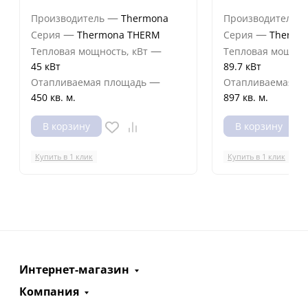
—
Производитель
Thermona
Производитель
—
—
Серия
Thermona THERM
Серия
Thermo
—
Тепловая мощность, кВт
Тепловая мощнос
45 кВт
89.7 кВт
—
Отапливаемая площадь
Отапливаемая п
450 кв. м.
897 кв. м.
В корзину
В корзину
Купить в 1 клик
Купить в 1 клик
Интернет-магазин
Компания