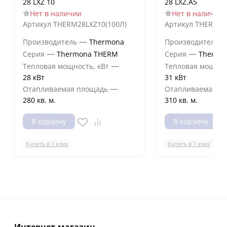
28 LXZ 10
28 LXZ.A5
Нет в наличии
Нет в наличии
Артикул
THERM28LXZ10(100Л)
Артикул
THERM28
—
Производитель
Thermona
Производитель
—
—
Серия
Thermona THERM
Серия
Thermo
—
Тепловая мощность, кВт
Тепловая мощнос
28 кВт
31 кВт
—
Отапливаемая площадь
Отапливаемая п
280 кв. м.
310 кв. м.
В корзину
В корзину
Купить в 1 клик
Купить в 1 клик