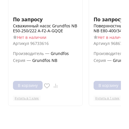
По запросу
По запросу
Скважинный насос Grundfos NB
Поверхностный н
E50-250/222 A-F2-A-GQQE
NB E80-400/347 A
Нет в наличии
Нет в наличии
Артикул
96733616
Артикул
9686722
—
Производитель
Grundfos
Производитель
—
—
Серия
Grundfos NB
Серия
Grundfo
В корзину
В корзину
Купить в 1 клик
Купить в 1 клик