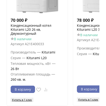
70 000
₽
78 000
₽
Конденсационный котел
Конденсационный
Kiturami L20 26 кв,
Kiturami L20 31
Двухконтурный
В наличии
В наличии
Артикул
A21E400
Артикул
A21E400033
Производитель
—
Производитель
Kiturami
—
Серия
Kituram
—
Серия
Kiturami L20
—
Тепловая мощность, кВт
26 Вт
—
Отапливаемая площадь
260 кв. м.
В корзину
В корзину
Купить в 1 клик
Купить в 1 клик