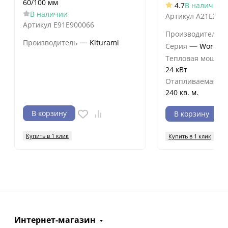
60/100 мм
4.7
В наличии
В наличии
Артикул
A21E220
Артикул
E91E900066
Производитель
—
Производитель
Kiturami
—
Серия
World A
Тепловая мощнос
24 кВт
Отапливаемая п
240 кв. м.
В корзину
В корзину
Купить в 1 клик
Купить в 1 клик
Интернет-магазин