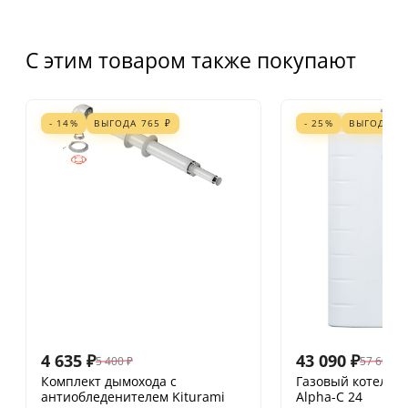
С этим товаром также покупают
- 14%
ВЫГОДА
765
₽
- 25%
ВЫГОДА
1
4 635
₽
43 090
₽
5 400
₽
57 600
₽
Комплект дымохода с
Газовый котел Ki
антиобледенителем Kiturami
Alpha-С 24