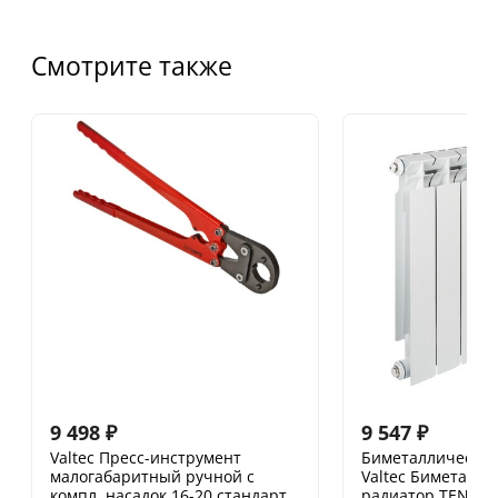
Смотрите также
9 498
₽
9 547
₽
Valtec Пресс-инструмент
Биметаллический
малогабаритный ручной с
Valtec Биметалли
компл. насадок 16-20 стандарт
радиатор TENRAD