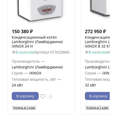
150 380
₽
272 950
₽
Конденсационный котёл
Конденсационный
Lamborghini (Ламборджини)
Lamborghini (Ла
iXINOX 24 H
iXINOX B 32 K50
В наличии
Артикул
0T3D2BWA
В наличии
Арти
—
Производитель
Производитель
Lamborghini (Ламборджини)
Lamborghini (Ла
—
—
Серия
iXINOX
Серия
iXINOX
—
Тепловая мощность, кВт
Тепловая мощнос
24 кВт
32 кВт
В корзину
В корзину
Купить в 1 клик
Купить в 1 клик