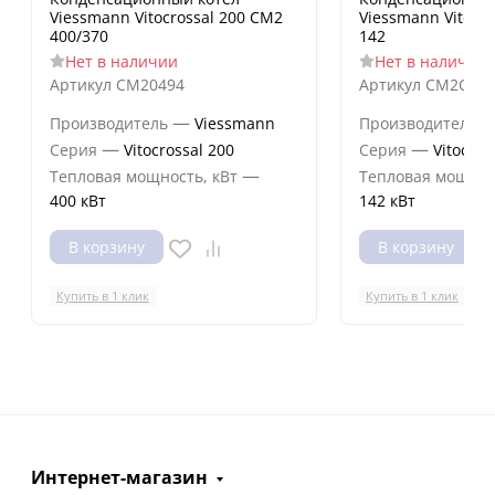
Viessmann Vitocrossal 200 CM2
Viessmann Vitocr
400/370
142
Нет в наличии
Нет в наличии
Артикул
CM20494
Артикул
CM2C003
—
Производитель
Viessmann
Производитель
—
—
Серия
Vitocrossal 200
Серия
Vitocros
—
Тепловая мощность, кВт
Тепловая мощнос
400 кВт
142 кВт
В корзину
В корзину
Купить в 1 клик
Купить в 1 клик
Интернет-магазин