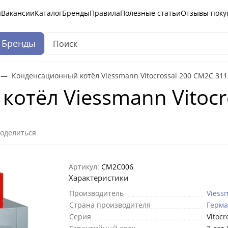
ы
Вакансии
Каталог
Бренды
Правила
Полезные статьи
Отзывы поку
Бренды
Конденсационный котёл Viessmann Vitocrossal 200 CM2C 311
отёл Viessmann Vitocr
оделиться
Артикул:
CM2C006
Характеристики
Производитель
Viess
Страна производителя
Герм
Серия
Vitocr