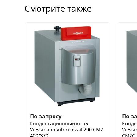
Смотрите также
По запросу
По з
Конденсационный котёл
Конде
Viessmann Vitocrossal 200 CM2
Viessm
400/370
CM2C 