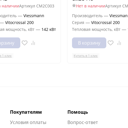
в наличии
Артикул
CM2C003
Нет в наличии
Артикул
CM
—
—
водитель
Viessmann
Производитель
Viessman
—
—
Vitocrossal 200
Серия
Vitocrossal 200
—
—
ая мощность, кВт
142 кВт
Тепловая мощность, кВт
орзину
В корзину
в 1 клик
Купить в 1 клик
Покупателям
Помощь
Условия оплаты
Вопрос-ответ