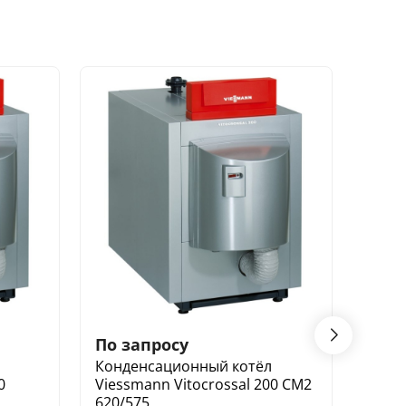
По запросу
По з
Конденсационный котёл
Конд
0
Viessmann Vitocrossal 200 CM2
Viess
620/575
500/