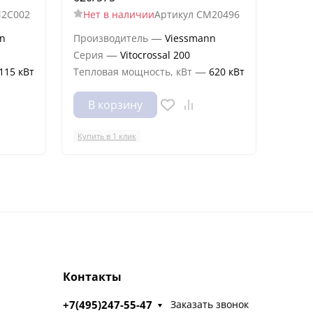
2C002
Нет в наличии
Артикул
CM20496
Нет
—
n
Производитель
Viessmann
Произ
—
Серия
Vitocrossal 200
Сери
—
115 кВт
Тепловая мощность, кВт
620 кВт
Тепло
В корзину
В 
Купить в 1 клик
Купить
Контакты
+7(495)247-55-47
Заказать звонок