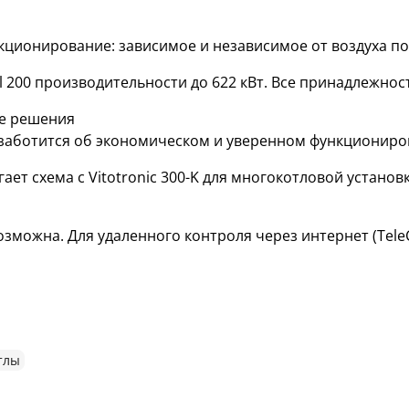
нкционирование: зависимое и независимое от воздуха п
l 200 производительности до 622 кВт. Все принадлежност
е решения
 заботится об экономическом и уверенном функциониро
т схема с Vitotronic 300-K для многокотловой установ
можна. Для удаленного контроля через интернет (TeleC
тлы