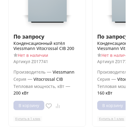
По запросу
По запросу
Конденсационный котёл
Конденсационный
Viessmann Vitocrossal CIB 200
Viessmann Vitocro
Нет в наличии
Нет в наличии
Артикул
Z017741
Артикул
Z017740
—
Производитель
Viessmann
Производитель
—
—
Серия
Vitocrossal CIB
Серия
Vitocros
—
Тепловая мощность, кВт
Тепловая мощнос
200 кВт
160 кВт
В корзину
В корзину
Купить в 1 клик
Купить в 1 клик