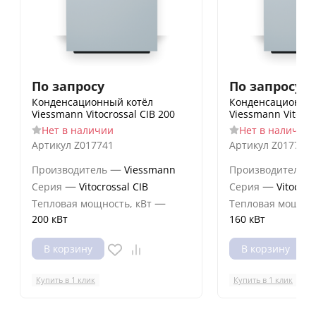
По запросу
По запросу
Конденсационный котёл
Конденсационный
Viessmann Vitocrossal CIB 200
Viessmann Vitocro
Нет в наличии
Нет в наличии
Артикул
Z017741
Артикул
Z017740
—
Производитель
Viessmann
Производитель
—
—
Серия
Vitocrossal CIB
Серия
Vitocros
—
Тепловая мощность, кВт
Тепловая мощнос
200 кВт
160 кВт
В корзину
В корзину
Купить в 1 клик
Купить в 1 клик