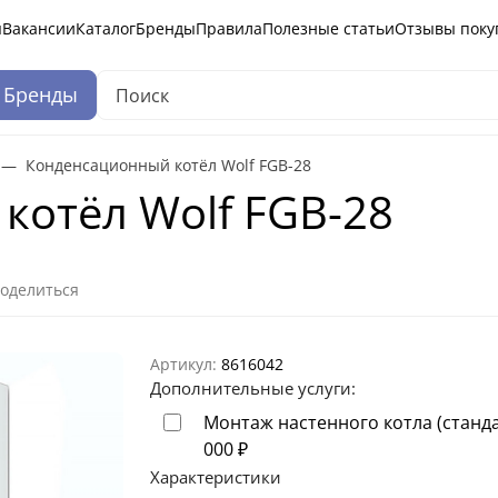
ы
Вакансии
Каталог
Бренды
Правила
Полезные статьи
Отзывы поку
Бренды
Конденсационный котёл Wolf FGB-28
котёл Wolf FGB-28
оделиться
Артикул:
8616042
Дополнительные услуги:
Монтаж настенного котла (станд
000
₽
Характеристики