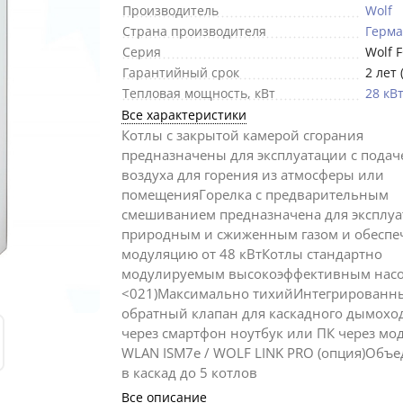
Производитель
Wolf
Страна производителя
Герм
Серия
Wolf 
Гарантийный срок
2 лет 
Тепловая мощность, кВт
28 кВ
Все характеристики
Котлы с закрытой камерой сгорания
предназначены для эксплуатации с подач
воздуха для горения из атмосферы или
помещенияГорелка с предварительным
смешиванием предназначена для эксплуа
природным и сжиженным газом и обеспе
модуляцию от 48 кВтКотлы стандартно
модулируемым высокоэффективным насос
<021)Максимально тихийИнтегрированн
обратный клапан для каскадного дымохо
через смартфон ноутбук или ПК через мод
WLAN ISM7e / WOLF LINK PRO (опция)Объ
в каскад до 5 котлов
Все описание