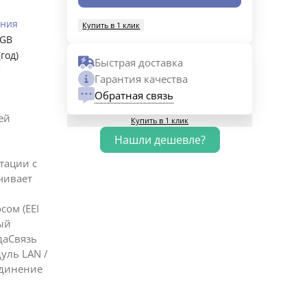
ания
Купить в 1 клик
FGB
(год)
Быстрая доставка
т
Гарантия качества
Обратная связь
ей
Купить в 1 клик
тации с
чивает
ом (EEI
ый
даСвязь
уль LAN /
единение