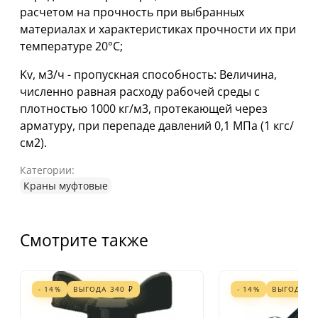
расчетом на прочность при выбранных
материалах и характеристиках прочности их при
температуре 20°С;
Kv, м3/ч - пропускная способность: Величина,
численно равная расходу рабочей среды с
плотностью 1000 кг/м3, протекающей через
арматуру, при перепаде давлений 0,1 МПа (1 кгс/
см2).
Категории:
Краны муфтовые
Смотрите также
- 14%
ВЫГОДА
340
₽
- 14%
ВЫГОДА
3