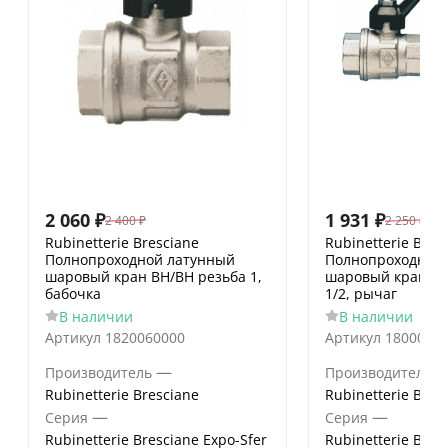
2 060
₽
1 931
₽
2 400
₽
2 250
₽
Rubinetterie Bresciane
Rubinetterie Bres
Полнопроходной латунный
Полнопроходной
шаровый кран ВН/ВН резьба 1,
шаровый кран ВН
бабочка
1/2, рычаг
В наличии
В наличии
Артикул
1820060000
Артикул
1800080
—
Производитель
Производитель
Rubinetterie Bresciane
Rubinetterie Bres
—
—
Серия
Серия
Rubinetterie Bresciane Expo-Sfer
Rubinetterie Bres