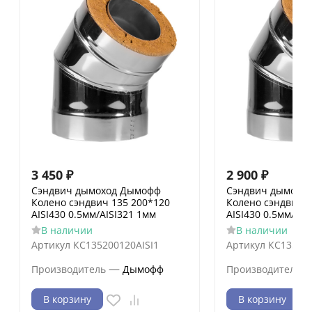
3 450
₽
2 900
₽
Сэндвич дымоход Дымофф
Сэндвич дымохо
Колено сэндвич 135 200*120
Колено сэндвич 1
AISI430 0.5мм/AISI321 1мм
AISI430 0.5мм/AIS
В наличии
В наличии
Артикул
КС135200120AISI1
Артикул
КС135200
—
Производитель
Дымофф
Производитель
В корзину
В корзину