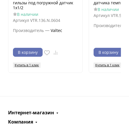
гильзы под погружной датчик
датчика темпера
1х1/2
В наличии
В наличии
Артикул
VTR.551.
Артикул
VTR.136.N.0604
Производитель
—
Производитель
Valtec
В корзину
В корзину
Купить в 1 клик
Купить в 1 клик
Интернет-магазин
Компания