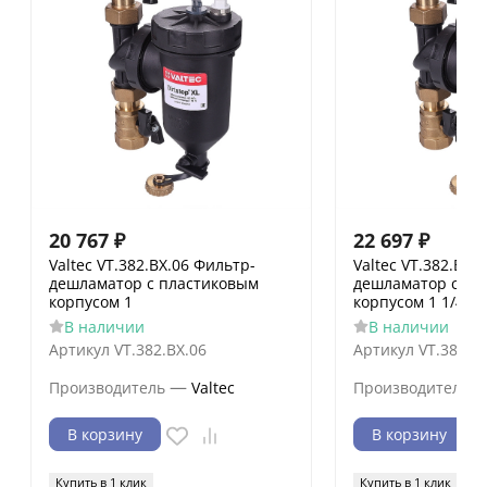
20 767
₽
22 697
₽
Valtec VT.382.BX.06 Фильтр-
Valtec VT.382.BX.
дешламатор с пластиковым
дешламатор с пл
корпусом 1
корпусом 1 1/4
В наличии
В наличии
Артикул
VT.382.BX.06
Артикул
VT.382.B
—
Производитель
Valtec
Производитель
В корзину
В корзину
Купить в 1 клик
Купить в 1 клик