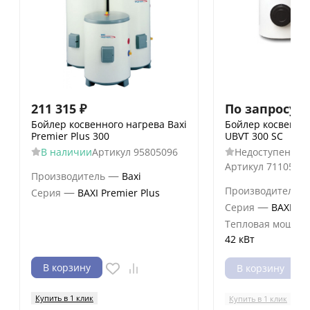
211 315
₽
По запросу
Бойлер косвенного нагрева Baxi
Бойлер косвенног
Premier Plus 300
UBVT 300 SC
В наличии
Артикул
95805096
Недоступен к з
Артикул
7110593
—
Производитель
Baxi
Производитель
—
Серия
BAXI Premier Plus
—
Серия
BAXI UB
Тепловая мощнос
42 кВт
В корзину
В корзину
Купить в 1 клик
Купить в 1 клик