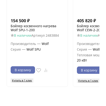
154 500
₽
405 820
₽
Бойлер косвенного нагрева
Бойлер косвенно
Wolf SPU-1-200
Wolf CEW-2-200
В наличии
Артикул
2483884
В наличии
Арти
—
Производитель
Wolf
Производитель
—
—
Серия
Wolf SPU
Серия
Wolf CE
Тепловая мощнос
20 кВт
В корзину
В корзину
Купить в 1 клик
Купить в 1 клик