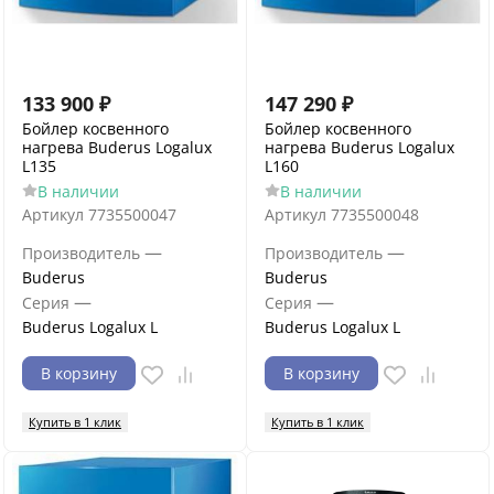
133 900
₽
147 290
₽
Бойлер косвенного
Бойлер косвенного
нагрева Buderus Logalux
нагрева Buderus Logalux
L135
L160
В наличии
В наличии
Артикул
7735500047
Артикул
7735500048
—
—
Производитель
Производитель
Buderus
Buderus
—
—
Серия
Серия
Buderus Logalux L
Buderus Logalux L
В корзину
В корзину
Купить в 1 клик
Купить в 1 клик