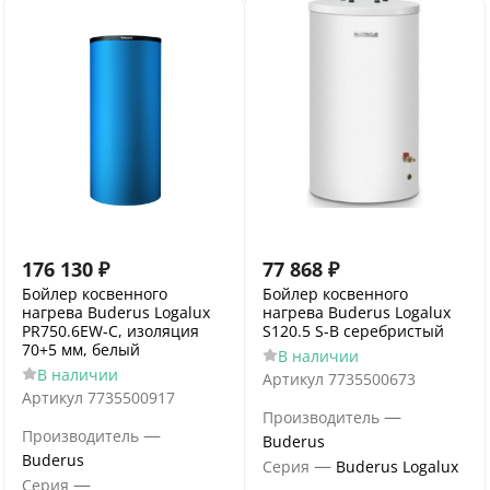
176 130
₽
77 868
₽
Бойлер косвенного
Бойлер косвенного
нагрева Buderus Logalux
нагрева Buderus Logalux
PR750.6EW-C, изоляция
S120.5 S-B серебристый
70+5 мм, белый
В наличии
В наличии
Артикул
7735500673
Артикул
7735500917
—
Производитель
—
Производитель
Buderus
Buderus
—
Серия
Buderus Logalux
—
Серия