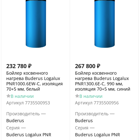
232 780
₽
267 800
₽
Бойлер косвенного
Бойлер косвенного
нагрева Buderus Logalux
нагрева Buderus Logalux
PNR1000.6EW-C, изоляция
PNR1300.6E-C, 990 мм,
70+5 мм, белый
изоляция 70+5 мм, синий
В наличии
В наличии
Артикул
7735500953
Артикул
7735500956
—
—
Производитель
Производитель
Buderus
Buderus
—
—
Серия
Серия
Buderus Logalux PNR
Buderus Logalux PNR