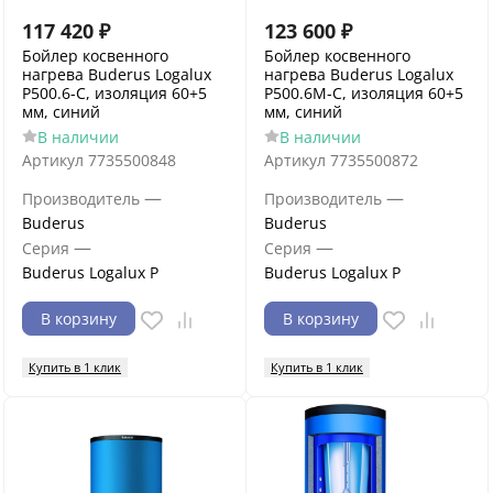
117 420
₽
123 600
₽
Бойлер косвенного
Бойлер косвенного
нагрева Buderus Logalux
нагрева Buderus Logalux
P500.6-C, изоляция 60+5
P500.6M-C, изоляция 60+5
мм, синий
мм, синий
В наличии
В наличии
Артикул
7735500848
Артикул
7735500872
—
—
Производитель
Производитель
Buderus
Buderus
—
—
Серия
Серия
Buderus Logalux P
Buderus Logalux P
В корзину
В корзину
Купить в 1 клик
Купить в 1 клик