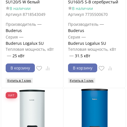
SU120/5 W белый
SU160/5 S-B серебристый
В наличии
В наличии
Артикул
8718543049
Артикул
7735500670
—
—
Производитель
Производитель
Buderus
Buderus
—
—
Серия
Серия
Buderus Logalux SU
Buderus Logalux SU
Тепловая мощность, кВт
Тепловая мощность, кВт
—
—
25 кВт
31.5 кВт
В корзину
В корзину
Купить в 1 клик
Купить в 1 клик
ХИТ