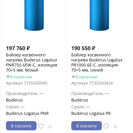
197 760
₽
190 550
₽
Бойлер косвенного
Бойлер косвенного
нагрева Buderus Logalux
нагрева Buderus Logalux
PNR750.6EW-C, изоляция
PR1000.6E-C, изоляция
70+5 мм, белый
70+5 мм, синий
В наличии
В наличии
Артикул
7735500945
Артикул
7735500924
—
—
Производитель
Производитель
Buderus
Buderus
—
—
Серия
Серия
Buderus Logalux PNR
Buderus Logalux PR
В корзину
В корзину