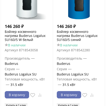
146 260
₽
146 260
₽
Бойлер косвенного
Бойлер косвенного
нагрева Buderus Logalux
нагрева Buderus Logalux
SU160/5 W белый
SU160/5 синий
В наличии
В наличии
Артикул
8718543058
Артикул
8718542280
—
—
Производитель
Производитель
Buderus
Buderus
—
—
Серия
Серия
Buderus Logalux SU
Buderus Logalux SU
Тепловая мощность, кВт
Тепловая мощность, кВт
—
—
31.5 кВт
31.5 кВт
В корзину
В корзину
Купить в 1 клик
Купить в 1 клик