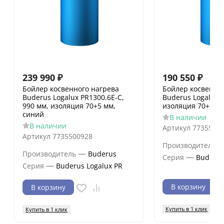
239 990
₽
190 550
₽
Бойлер косвенного нагрева
Бойлер косвенно
Buderus Logalux PR1300.6E-C,
Buderus Logalux 
990 мм, изоляция 70+5 мм,
изоляция 70+5 м
синий
В наличии
В наличии
Артикул
7735500
Артикул
7735500928
Производитель
—
Производитель
Buderus
—
Серия
Buderus
—
Серия
Buderus Logalux PR
В корзину
В корзину
Купить в 1 клик
Купить в 1 клик