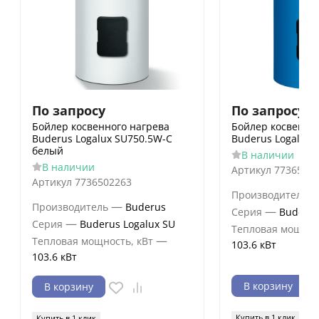
По запросу
По запросу
Бойлер косвенного нагрева
Бойлер косвенно
Buderus Logalux SU750.5W-C
Buderus Logalux 
белый
В наличии
В наличии
Артикул
7736502
Артикул
7736502263
Производитель
—
Производитель
Buderus
—
Серия
Buderus
—
Серия
Buderus Logalux SU
Тепловая мощнос
—
Тепловая мощность, кВт
103.6 кВт
103.6 кВт
В корзину
В корзину
Купить в 1 клик
Купить в 1 клик