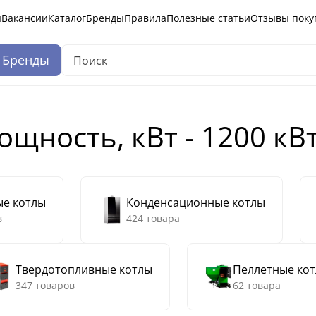
ы
Вакансии
Каталог
Бренды
Правила
Полезные статьи
Отзывы поку
Бренды
ощность, кВт - 1200 кВ
ые котлы
Конденсационные котлы
в
424 товара
Твердотопливные котлы
Пеллетные ко
347 товаров
62 товара