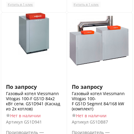
Купить в 1 клик
Купить в 1 клик
По запросу
По запросу
Газовый котел Viessmann
Газовый котел Viessmann
Vitogas 100-F GS1D 84х2
Vitogas 100-
кВт сегм. GS1D941 (Каскад
F GS1D Segmnt 84/168 kW
из 2х котлов)
(комплект)
Нет в наличии
Нет в наличии
Артикул
GS1D941
Артикул
GS1DB87
—
—
Производитель
Производитель