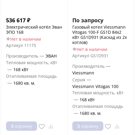
536 617
₽
По запросу
Электрический котёл Эван
Газовый котел Viessmann
ЭПО 168
Vitogas 100-F GS1D 84х2
кВт GS1D931 (Каскад из 2х
Нет в наличии
котлов)
Артикул
11175
Нет в наличии
—
Артикул
GS1D931
Производитель
ЭВАН
Тепловая мощность, кВт
—
Производитель
—
168 кВт
Viessmann
Отапливаемая площадь
—
Серия
—
1680 кв. м.
Viessmann Vitogas 100
Тепловая мощность, кВт
—
168 кВт
Отапливаемая площадь
—
1680 кв. м.
В корзину
В корзину