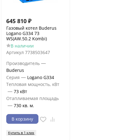
645 810
₽
Газовый котел Buderus
Logano G334 73
WS(AW.50.2 Kombi)
В наличии
Артикул
7738503647
—
Производитель
Buderus
—
Серия
Logano G334
Тепловая мощность, кВт
—
73 кВт
Отапливаемая площадь
—
730 кв. м.
В корзину
Купить в 1 клик