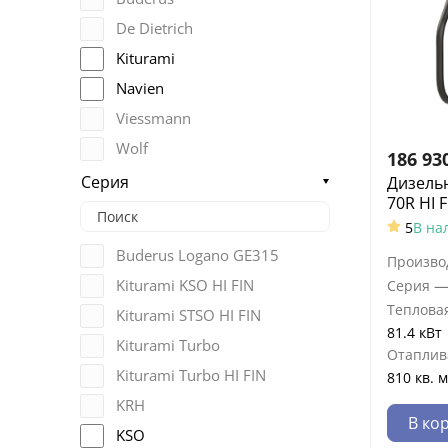
De Dietrich
Kiturami
Navien
Viessmann
Wolf
186 93
Серия
Дизельн
70R HI F
5
В на
Buderus Logano GE315
Произво
Kiturami KSO HI FIN
Серия
Теплова
Kiturami STSO HI FIN
81.4 кВт
Kiturami Turbo
Отаплив
Kiturami Turbo HI FIN
810 кв. м
KRH
В ко
KSO