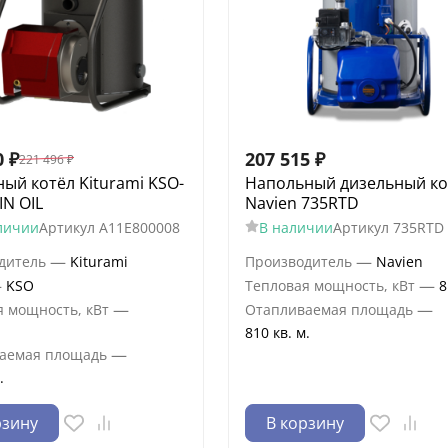
0
₽
207 515
₽
221 496
₽
ый котёл Kiturami KSO-
Напольный дизельный ко
IN OIL
Navien 735RTD
личии
Артикул
A11E800008
В наличии
Артикул
735RTD
—
—
дитель
Kiturami
Производитель
Navien
—
—
KSO
Тепловая мощность, кВт
8
—
—
я мощность, кВт
Отапливаемая площадь
810 кв. м.
—
аемая площадь
.
рзину
В корзину