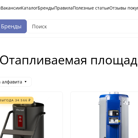
ы
Вакансии
Каталог
Бренды
Правила
Полезные статьи
Отзывы поку
Бренды
Отапливаемая площадь 
а алфавита
ВЫГОДА
34 566
₽