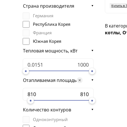
LFA
Страна производителя
Купить в 
Logano G125
Германия
Logano G215
Республика Корея
В категор
Logano GE315
котлы, О
Франция
LST
Южная Корея
Navien LFA
Тепловая мощность, кВт
Navien LST
Navien RTD
NEOVO
Отапливаемая площадь
RTD
STSO
TURBO
Viessmann Vitoplex 300
Количество контуров
Wolf MKS
Одноконтурный
RPD