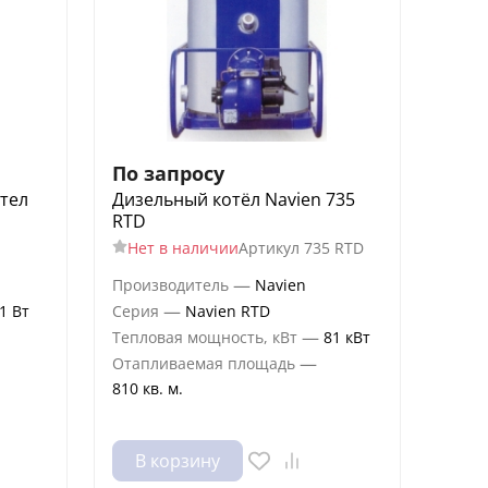
По запросу
тел
Дизельный котёл Navien 735
RTD
Нет в наличии
Артикул
735 RTD
—
Производитель
Navien
—
1 Вт
Серия
Navien RTD
—
Тепловая мощность, кВт
81 кВт
—
Отапливаемая площадь
810 кв. м.
В корзину