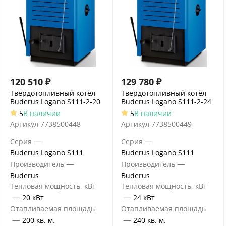
120 510
₽
129 780
₽
Твердотопливный котёл
Твердотопливный котёл
Buderus Logano S111-2-20
Buderus Logano S111-2-24
5
В наличии
5
В наличии
Артикул
7738500448
Артикул
7738500449
—
—
Серия
Серия
Buderus Logano S111
Buderus Logano S111
—
—
Производитель
Производитель
Buderus
Buderus
Тепловая мощность, кВт
Тепловая мощность, кВт
—
—
20 кВт
24 кВт
Отапливаемая площадь
Отапливаемая площадь
—
—
200 кв. м.
240 кв. м.