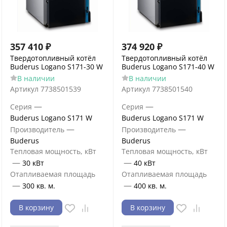
357 410
₽
374 920
₽
Твердотопливный котёл
Твердотопливный котёл
Buderus Logano S171-30 W
Buderus Logano S171-40 W
В наличии
В наличии
Артикул
7738501539
Артикул
7738501540
—
—
Серия
Серия
Buderus Logano S171 W
Buderus Logano S171 W
—
—
Производитель
Производитель
Buderus
Buderus
Тепловая мощность, кВт
Тепловая мощность, кВт
—
—
30 кВт
40 кВт
Отапливаемая площадь
Отапливаемая площадь
—
—
300 кв. м.
400 кв. м.
В корзину
В корзину