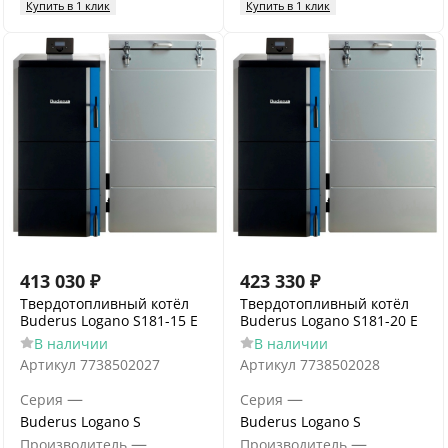
Купить в 1 клик
Купить в 1 клик
413 030
₽
423 330
₽
Твердотопливный котёл
Твердотопливный котёл
Buderus Logano S181-15 E
Buderus Logano S181-20 E
В наличии
В наличии
Артикул
7738502027
Артикул
7738502028
—
—
Серия
Серия
Buderus Logano S
Buderus Logano S
—
—
Производитель
Производитель