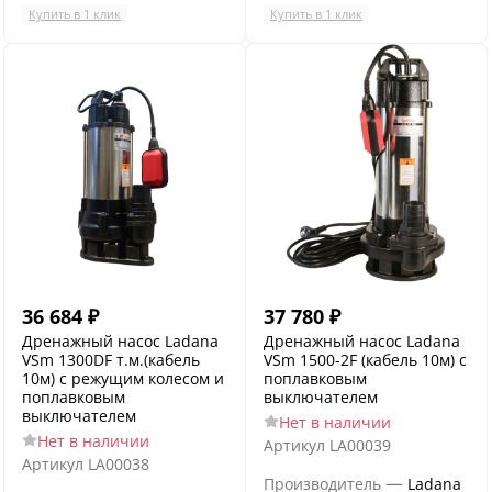
Купить в 1 клик
Купить в 1 клик
36 684
₽
37 780
₽
Дренажный насос Ladana
Дренажный насос Ladana
VSm 1300DF т.м.(кабель
VSm 1500-2F (кабель 10м) с
10м) с режущим колесом и
поплавковым
поплавковым
выключателем
выключателем
Нет в наличии
Нет в наличии
Артикул
LA00039
Артикул
LA00038
—
Производитель
Ladana