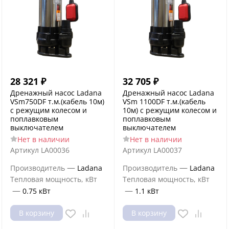
28 321
₽
32 705
₽
Дренажный насос Ladana
Дренажный насос Ladana
VSm750DF т.м.(кабель 10м)
VSm 1100DF т.м.(кабель
с режущим колесом и
10м) с режущим колесом и
поплавковым
поплавковым
выключателем
выключателем
Нет в наличии
Нет в наличии
Артикул
LA00036
Артикул
LA00037
—
—
Производитель
Ladana
Производитель
Ladana
Тепловая мощность, кВт
Тепловая мощность, кВт
—
—
0.75 кВт
1.1 кВт
В корзину
В корзину