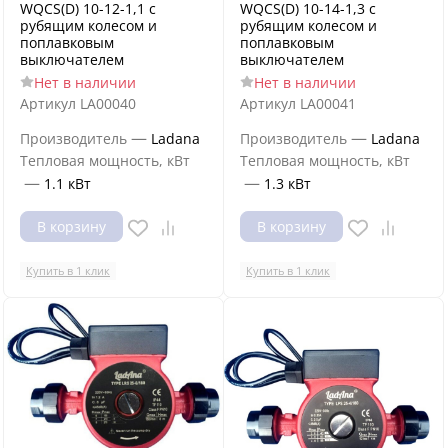
WQCS(D) 10-12-1,1 с
WQCS(D) 10-14-1,3 с
рубящим колесом и
рубящим колесом и
поплавковым
поплавковым
выключателем
выключателем
Нет в наличии
Нет в наличии
Артикул
LA00040
Артикул
LA00041
—
—
Производитель
Ladana
Производитель
Ladana
Тепловая мощность, кВт
Тепловая мощность, кВт
—
—
1.1 кВт
1.3 кВт
В корзину
В корзину
Купить в 1 клик
Купить в 1 клик