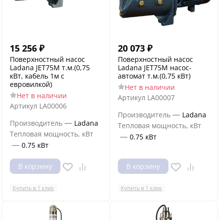
15 256
₽
20 073
₽
Поверхностный насос
Поверхностный насос
Ladana JET75M т.м.(0,75
Ladana JET75M насос-
кВт, кабель 1м с
автомат т.м.(0,75 кВт)
евровилкой)
Нет в наличии
Нет в наличии
Артикул
LA00007
Артикул
LA00006
—
Производитель
Ladana
—
Производитель
Ladana
Тепловая мощность, кВт
Тепловая мощность, кВт
—
0.75 кВт
—
0.75 кВт
В корзину
В корзину
Купить в 1 клик
Купить в 1 клик