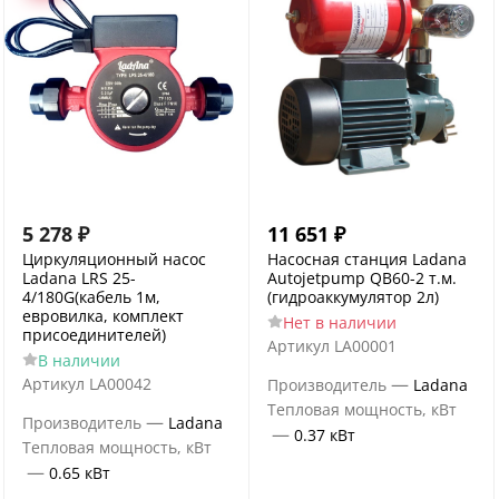
5 278
₽
11 651
₽
Циркуляционный насос
Насосная станция Ladana
Ladana LRS 25-
Autojetpump QB60-2 т.м.
4/180G(кабель 1м,
(гидроаккумулятор 2л)
евровилка, комплект
Нет в наличии
присоединителей)
Артикул
LA00001
В наличии
—
Артикул
LA00042
Производитель
Ladana
Тепловая мощность, кВт
—
Производитель
Ladana
—
0.37 кВт
Тепловая мощность, кВт
—
0.65 кВт