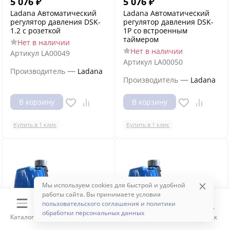
5 076
₽
5 076
₽
Ladana Автоматический
Ladana Автоматический
регулятор давления DSK-
регулятор давления DSK-
1.2 с розеткой
1P со встроенным
таймером
Нет в наличии
Нет в наличии
Артикул
LA00049
Артикул
LA00050
—
Производитель
Ladana
—
Производитель
Ladana
В корзину
В корзину
Купить в 1 клик
Купить в 1 клик
Мы используем cookies для быстрой и удобной
работы сайта. Вы принимаете условия
пользовательского соглашения
и
политики
обработки персональных данных
Каталог
Корзина
Избранное
Сравнение
Поиск