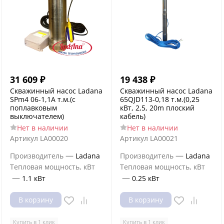
31 609
₽
19 438
₽
Скважинный насос Ladana
Скважинный насос Ladana
SPm4 06-1,1А т.м.(с
65QJD113-0,18 т.м.(0,25
поплавковым
кВт, 2,5, 20m плоский
выключателем)
кабель)
Нет в наличии
Нет в наличии
Артикул
LA00020
Артикул
LA00021
—
—
Производитель
Ladana
Производитель
Ladana
Тепловая мощность, кВт
Тепловая мощность, кВт
—
—
1.1 кВт
0.25 кВт
В корзину
В корзину
Купить в 1 клик
Купить в 1 клик