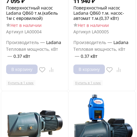
7 095
₽
11 940
₽
Поверхностный насос
Поверхностный насос
Ladana QB60 т.м.(кабель
Ladana QB60 т.м. насос-
1м с евровилкой)
автомат т.м.(0,37 кВт)
Нет в наличии
Нет в наличии
Артикул
LA00004
Артикул
LA00005
—
—
Производитель
Ladana
Производитель
Ladana
Тепловая мощность, кВт
Тепловая мощность, кВт
—
—
0.37 кВт
0.37 кВт
В корзину
В корзину
Купить в 1 клик
Купить в 1 клик