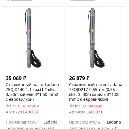
35 069
₽
26 879
₽
Скважинный насос Ladana
Скважинный насос Ladana
75QJD140-1,1 т.м.(1,1 кВт,
75QJD217-0,55 т.м.(0,55
3, 30m кабель 3*1,50 mm2
кВт, 3, 30m кабель 3*1,00
с евровилкой)
mm2 с евровилкой)
Нет в наличии
Нет в наличии
Артикул
LA00030
Артикул
LA00031
—
—
Производитель
Ladana
Производитель
Ladana
Тепловая мощность, кВт
Тепловая мощность, кВт