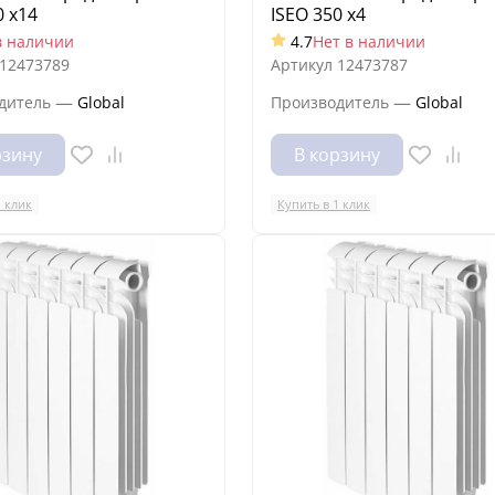
0 x14
ISEO 350 x4
в наличии
4.7
Нет в наличии
12473789
Артикул
12473787
—
—
дитель
Global
Производитель
Global
рзину
В корзину
1 клик
Купить в 1 клик