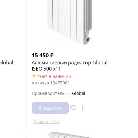
15 450
₽
lobal
Алюминиевый радиатор Global
ISEO 500 x11
4
Нет в наличии
Артикул
12475981
—
Производитель
Global
В корзину
Купить в 1 клик