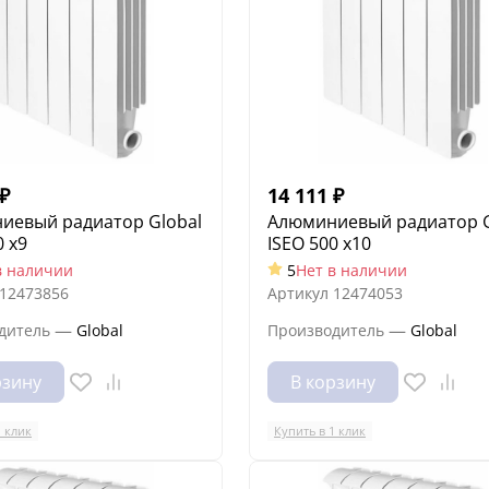
₽
14 111
₽
иевый радиатор Global
Алюминиевый радиатор G
0 x9
ISEO 500 x10
в наличии
5
Нет в наличии
12473856
Артикул
12474053
—
—
дитель
Global
Производитель
Global
рзину
В корзину
1 клик
Купить в 1 клик