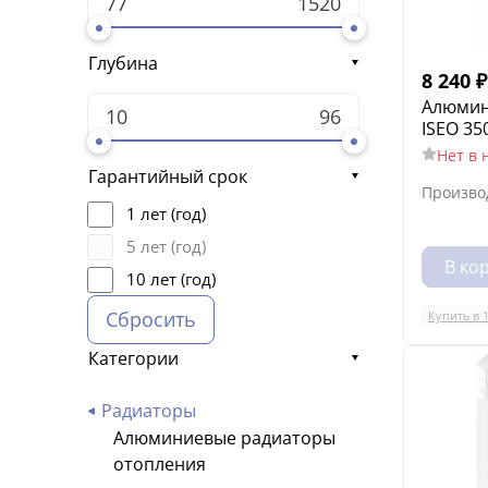
Глубина
8 240
₽
Алюмин
ISEO 35
Нет в 
Гарантийный срок
Произво
1 лет (год)
5 лет (год)
В ко
10 лет (год)
Сбросить
Купить в 
Категории
Радиаторы
Алюминиевые радиаторы
отопления