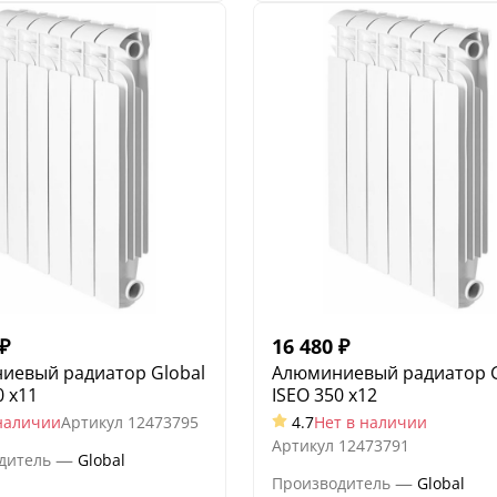
₽
16 480
₽
иевый радиатор Global
Алюминиевый радиатор G
0 x11
ISEO 350 x12
наличии
Артикул
12473795
4.7
Нет в наличии
Артикул
12473791
—
дитель
Global
—
Производитель
Global