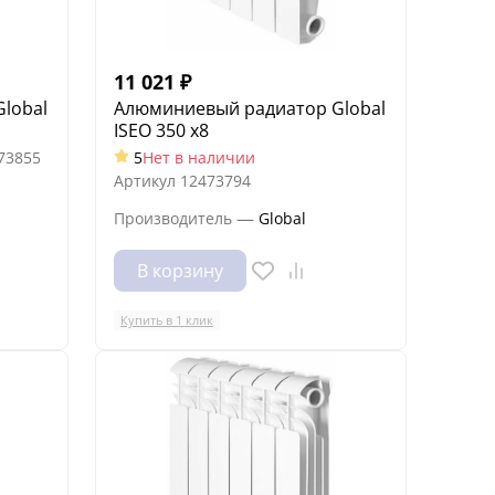
11 021
₽
lobal
Алюминиевый радиатор Global
ISEO 350 x8
73855
5
Нет в наличии
Артикул
12473794
—
Производитель
Global
В корзину
Купить в 1 клик