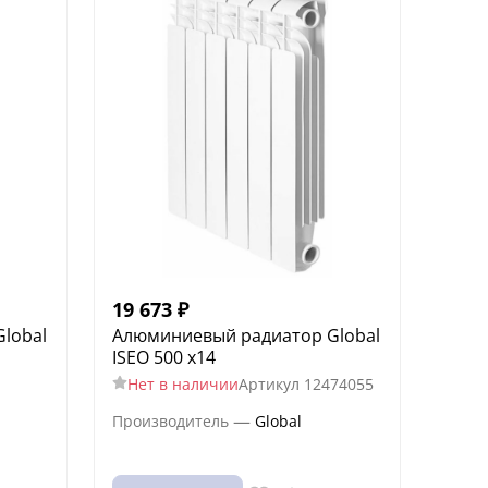
19 673
₽
lobal
Алюминиевый радиатор Global
ISEO 500 x14
Нет в наличии
Артикул
12474055
—
Производитель
Global