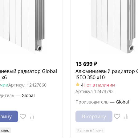
13 699
₽
иевый радиатор Global
Алюминиевый радиатор G
 x6
ISEO 350 x10
ичии
Артикул
12427860
4
Нет в наличии
Артикул
12473792
—
дитель
Global
—
Производитель
Global
рзину
В корзину
1 клик
Купить в 1 клик