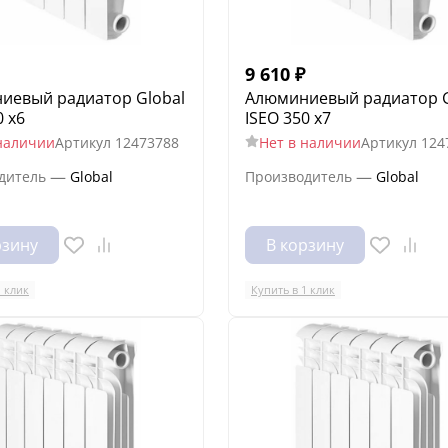
9 610
₽
иевый радиатор Global
Алюминиевый радиатор G
0 x6
ISEO 350 x7
наличии
Артикул
12473788
Нет в наличии
Артикул
124
—
—
дитель
Global
Производитель
Global
рзину
В корзину
1 клик
Купить в 1 клик