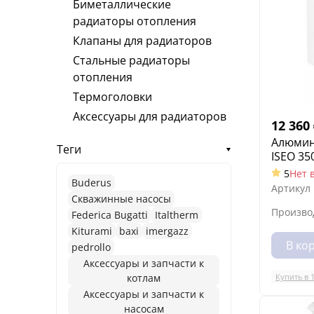
Биметаллические
радиаторы отопления
Клапаны для радиаторов
Стальные радиаторы
отопления
Термоголовки
Аксессуары для радиаторов
12 360
Алюмин
Теги
ISEO 35
5
Нет 
Buderus
Артикул
Cкважинные насосы
Произво
Federica Bugatti
Italtherm
Kiturami
baxi
imergazz
В ко
pedrollo
Аксессуары и запчасти к
Купить в 
котлам
Аксессуары и запчасти к
насосам