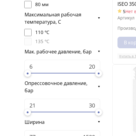
ISEO 35
80 мм
5
Нет 
Максимальная рабочая
Артикул
температура, С
Произво
110 °С
135 °С
В ко
Мак. рабочее давление, бар
Купить в 
Опрессовочное давление,
бар
Ширина