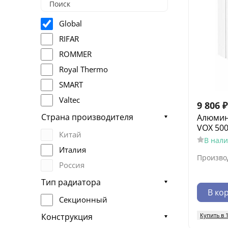
Global
RIFAR
ROMMER
Royal Thermo
SMART
Valtec
9 806
₽
Страна производителя
Алюмин
VOX 500
Китай
В нал
Италия
Произво
Россия
Тип радиатора
В ко
Секционный
Купить в 
Конструкция