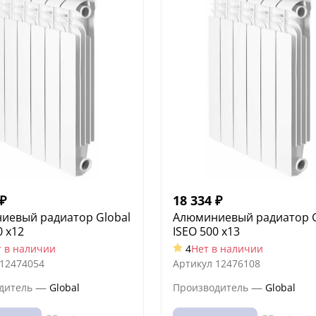
₽
18 334
₽
иевый радиатор Global
Алюминиевый радиатор G
0 x12
ISEO 500 x13
т в наличии
4
Нет в наличии
12474054
Артикул
12476108
—
—
дитель
Global
Производитель
Global