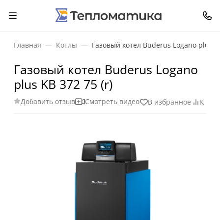
Главная
Котлы
Газовый котел Buderus Logano plus KB
Газовый котел Buderus Logano
plus KB 372 75 (r)
Добавить отзыв
Смотреть видео
В избранное
К ср