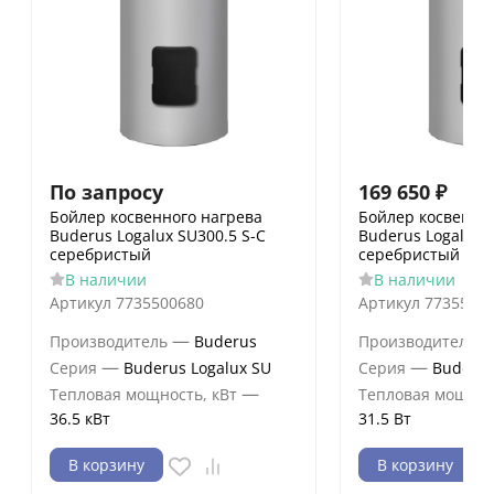
По запросу
169 650
₽
Бойлер косвенного нагрева
Бойлер косвенно
Buderus Logalux SU300.5 S-C
Buderus Logalux 
серебристый
серебристый
В наличии
В наличии
Артикул
7735500680
Артикул
7735500
—
Производитель
Buderus
Производитель
—
—
Серия
Buderus Logalux SU
Серия
Buderus
—
Тепловая мощность, кВт
Тепловая мощнос
36.5 кВт
31.5 Вт
В корзину
В корзину