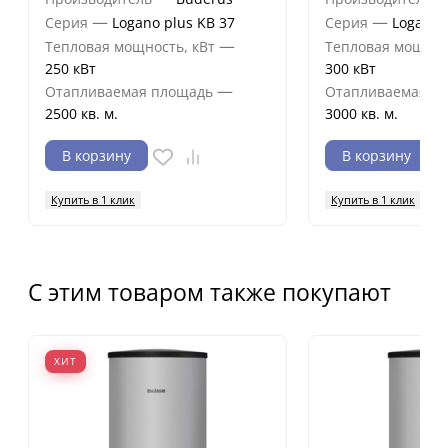
—
—
Серия
Logano plus KB 37
Серия
Logano 
—
Тепловая мощность, кВт
Тепловая мощнос
250 кВт
300 кВт
—
Отапливаемая площадь
Отапливаемая п
2500 кв. м.
3000 кв. м.
В корзину
В корзину
Купить в 1 клик
Купить в 1 клик
С этим товаром также покупают
ХИТ