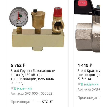
ХИТ
5 762
₽
1 419
₽
Stout Группа безопасности
Stout Кран шаро
котла (до 50 кВт) (в
полнопроходной, 
теплоизоляции) (SVS-0004-
бабочка 1
055032)
В наличии
В наличии
Артикул
SVB-0004
Артикул
SVS-0004-055032
Производитель
—
Производитель
STOUT