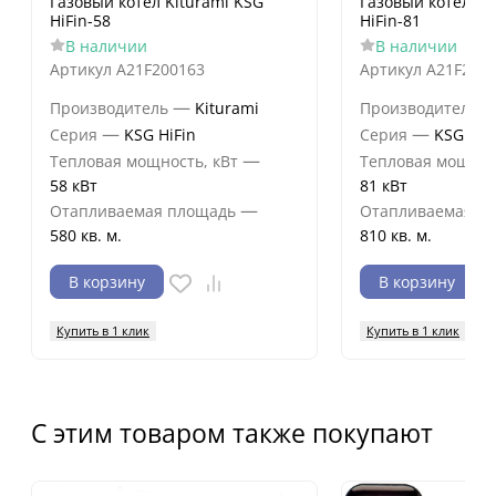
Газовый котел Kiturami KSG
Газовый котел Ki
HiFin-58
HiFin-81
В наличии
В наличии
Артикул
A21F200163
Артикул
A21F200
—
Производитель
Kiturami
Производитель
—
—
Серия
KSG HiFin
Серия
KSG HiF
—
Тепловая мощность, кВт
Тепловая мощнос
58 кВт
81 кВт
—
Отапливаемая площадь
Отапливаемая п
580 кв. м.
810 кв. м.
В корзину
В корзину
Купить в 1 клик
Купить в 1 клик
С этим товаром также покупают