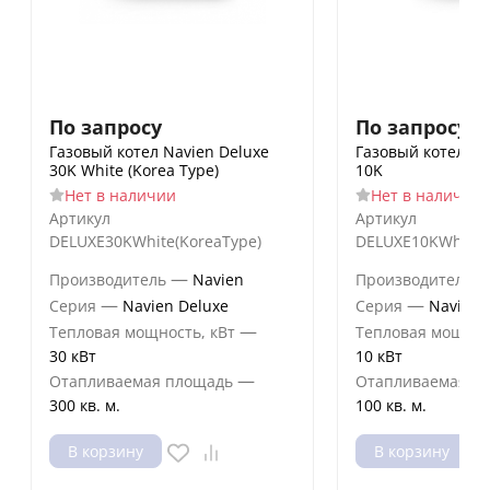
По запросу
По запросу
Газовый котел Navien Deluxe
Газовый котел Na
30K White (Korea Type)
10K
Нет в наличии
Нет в наличии
Артикул
Артикул
DELUXE30KWhite(KoreaType)
DELUXE10KWhite(
—
Производитель
Navien
Производитель
—
—
Серия
Navien Deluxe
Серия
Navien 
—
Тепловая мощность, кВт
Тепловая мощнос
30 кВт
10 кВт
—
Отапливаемая площадь
Отапливаемая п
300 кв. м.
100 кв. м.
В корзину
В корзину