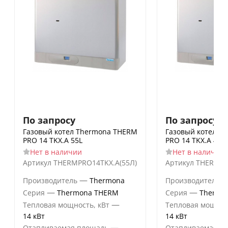
По запросу
По запросу
Газовый котел Thermona THERM
Газовый котел T
PRO 14 TKX.A 55L
PRO 14 TKX.A 40L
Нет в наличии
Нет в наличии
Артикул
THERMPRO14TKX.А(55Л)
Артикул
THERMPR
—
Производитель
Thermona
Производитель
—
—
Серия
Thermona THERM
Серия
Thermo
—
Тепловая мощность, кВт
Тепловая мощнос
14 кВт
14 кВт
—
Отапливаемая площадь
Отапливаемая п