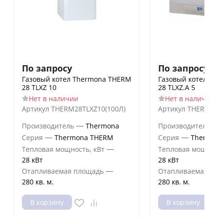
По запросу
По запросу
Газовый котел Thermona THERM
Газовый котел T
28 TLXZ 10
28 TLXZ.A 5
Нет в наличии
Нет в наличии
Артикул
THERM28TLXZ10(100Л)
Артикул
THERM28
—
Производитель
Thermona
Производитель
—
—
Серия
Thermona THERM
Серия
Thermo
—
Тепловая мощность, кВт
Тепловая мощнос
28 кВт
28 кВт
—
Отапливаемая площадь
Отапливаемая п
280 кв. м.
280 кв. м.
В корзину
В корзину