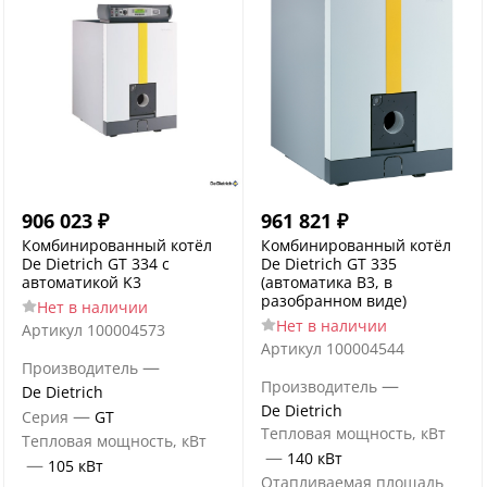
906 023
₽
961 821
₽
Комбинированный котёл
Комбинированный котёл
De Dietrich GT 334 с
De Dietrich GT 335
автоматикой K3
(автоматика B3, в
разобранном виде)
Нет в наличии
Нет в наличии
Артикул
100004573
Артикул
100004544
—
Производитель
—
Производитель
De Dietrich
De Dietrich
—
Серия
GT
Тепловая мощность, кВт
Тепловая мощность, кВт
—
140 кВт
—
105 кВт
Отапливаемая площадь