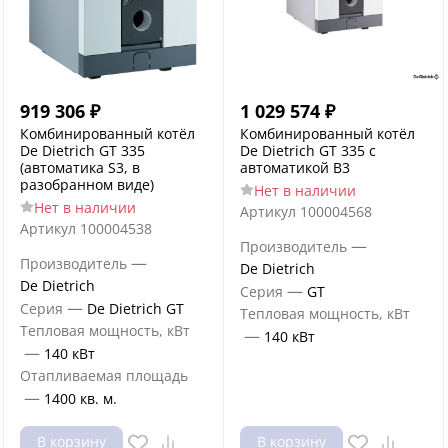
919 306
₽
1 029 574
₽
Комбинированный котёл
Комбинированный котёл
De Dietrich GT 335
De Dietrich GT 335 с
(автоматика S3, в
автоматикой B3
разобранном виде)
Нет в наличии
Нет в наличии
Артикул
100004568
Артикул
100004538
—
Производитель
—
Производитель
De Dietrich
De Dietrich
—
Серия
GT
—
Серия
De Dietrich GT
Тепловая мощность, кВт
Тепловая мощность, кВт
—
140 кВт
—
140 кВт
Отапливаемая площадь
—
1400 кв. м.
В корзину
В корзину