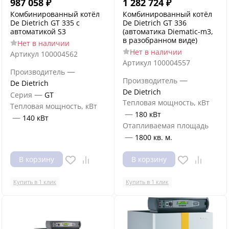
987 058
₽
1 282 724
₽
Комбинированный котёл
Комбинированный котёл
De Dietrich GT 335 с
De Dietrich GT 336
автоматикой S3
(автоматика Diematic-m3,
в разобранном виде)
Нет в наличии
Нет в наличии
Артикул
100004562
Артикул
100004557
—
Производитель
—
Производитель
De Dietrich
De Dietrich
—
Серия
GT
Тепловая мощность, кВт
Тепловая мощность, кВт
—
180 кВт
—
140 кВт
Отапливаемая площадь
—
1800 кв. м.
В корзину
В корзину
Купить в 1 клик
Купить в 1 клик