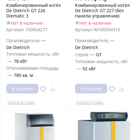
Комбинированный котёл
Комбинированный котёл
De Dietrich GT 226
De Dietrich GT 227 (без
Diematic 3
панели управления)
Нет в наличии
Нет в наличии
Артикул
100004277
Артикул
W100004316
—
—
Производитель
Производитель
De Dietrich
De Dietrich
Тепловая мощность, кВт
—
Серия
GT
—
78 кВт
Тепловая мощность, кВт
Отапливаемая площадь
—
92 кВт
—
780 кв. м.
В корзину
В корзину
Купить в 1 клик
Купить в 1 клик