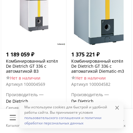
1 189 059
₽
1 375 221
₽
Комбинированный котёл
Комбинированный котёл
De Dietrich GT 336 с
De Dietrich GT 336 с
автоматикой B3
автоматикой Diematic-m3
Нет в наличии
Нет в наличии
Артикул
100004569
Артикул
100004582
—
—
Производитель
Производитель
De Dietrich
De Dietrich
—
Мы используем cookies для быстрой и удобной
—
Серия
GT
Серия
GT
работы сайта. Вы принимаете условия
Тепловая мощность, кВт
Тепловая мощность, кВт
пользовательского соглашения
и
политики
—
—
180 кВт
180 кВт
обработки персональных данных
Каталог
Корзина
Избранное
Сравнение
Поиск