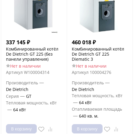
337 145
₽
460 018
₽
Комбинированный котёл
Комбинированный котёл
De Dietrich GT 225 (без
De Dietrich GT 225
панели управления)
Diematic 3
Нет в наличии
Нет в наличии
Артикул
W100004314
Артикул
100004276
—
—
Производитель
Производитель
De Dietrich
De Dietrich
—
Тепловая мощность, кВт
Серия
GT
—
64 кВт
Тепловая мощность, кВт
—
Отапливаемая площадь
64 кВт
—
640 кв. м.
В корзину
В корзину