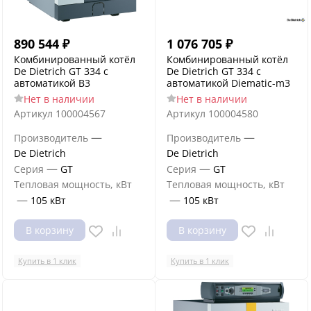
890 544
₽
1 076 705
₽
Комбинированный котёл
Комбинированный котёл
De Dietrich GT 334 с
De Dietrich GT 334 с
автоматикой B3
автоматикой Diematic-m3
Нет в наличии
Нет в наличии
Артикул
100004567
Артикул
100004580
—
—
Производитель
Производитель
De Dietrich
De Dietrich
—
—
Серия
GT
Серия
GT
Тепловая мощность, кВт
Тепловая мощность, кВт
—
—
105 кВт
105 кВт
В корзину
В корзину
Купить в 1 клик
Купить в 1 клик